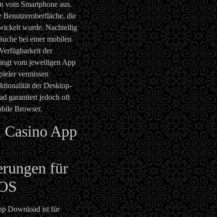
n vom Smartphone aus.
e Benutzeroberfläche, die
wickelt wurde. Nachteilig
uche bei einer mobilen
Verfügbarkeit der
ängt vom jeweiligen App
pieler vermissen
ktionalität der Desktop-
d garantiert jedoch oft
mobile Browser.
n Casino App
rungen für
iOS
pp Download ist für