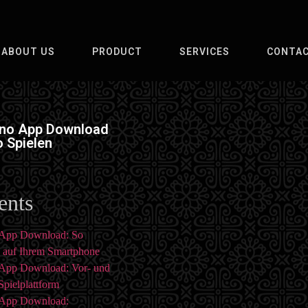
ABOUT US
PRODUCT
SERVICES
CONTAC
ino App Download
o Spielen
ents
o App Download: So
pp auf Ihrem Smartphone
o App Download: Vor- und
Spielplattform
o App Download: