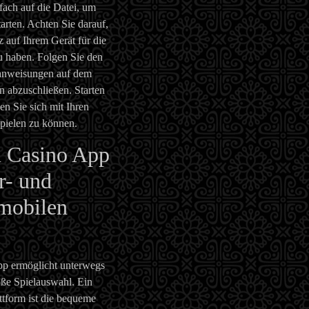
fach auf die Datei, um
tarten. Achten Sie darauf,
z auf Ihrem Gerät für die
u haben. Folgen Sie den
sanweisungen auf dem
on abzuschließen. Starten
n Sie sich mit Ihren
pielen zu können.
n Casino App
r- und
 mobilen
pp ermöglicht unterwegs
oße Spielauswahl. Ein
attform ist die bequeme