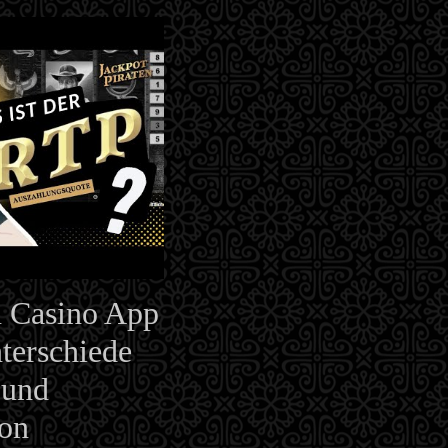
n Casino App
terschiede
 und
ion