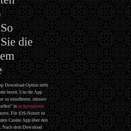
p
 So
 Sie die
rem
e
pp Download Option steht
bsite bereit. Um die App
 zu installieren, müssen
ellen” in
jackpotpiraten
eren. Für iOS-Nutzer ist
aten Casino App über den
ch. Nach dem Download