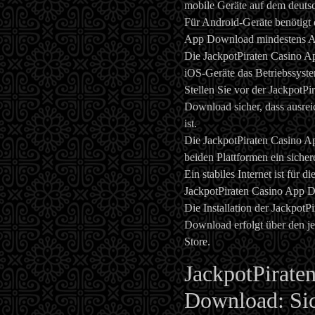
mobile Geräte auf dem deutsc
Für Android-Geräte benötigt 
App Download mindestens An
Die JackpotPiraten Casino A
iOS-Geräte das Betriebssyste
Stellen Sie vor der JackpotP
Download sicher, dass ausrei
ist.
Die JackpotPiraten Casino A
beiden Plattformen ein sichere
Ein stabiles Internet ist für d
JackpotPiraten Casino App D
Die Installation der JackpotP
Download erfolgt über den je
Store.
JackpotPirate
Download: Si