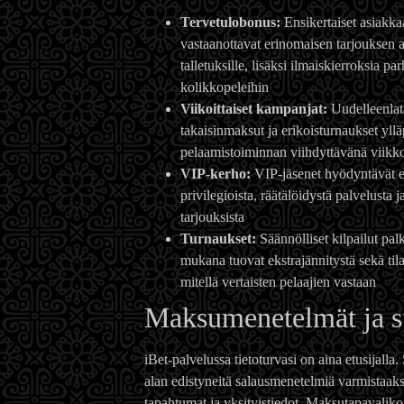
Tervetulobonus:
Ensikertaiset asiakka
vastaanottavat erinomaisen tarjouksen 
talletuksille, lisäksi ilmaiskierroksia par
kolikkopeleihin
Viikoittaiset kampanjat:
Uudelleenlat
takaisinmaksut ja erikoisturnaukset yllä
pelaamistoiminnan viihdyttävänä viikk
VIP-kerho:
VIP-jäsenet hyödyntävät ek
privilegioista, räätälöidystä palvelusta j
tarjouksista
Turnaukset:
Säännölliset kilpailut pal
mukana tuovat ekstrajännitystä sekä til
mitellä vertaisten pelaajien vastaan
Maksumenetelmät ja s
iBet-palvelussa tietoturvasi on aina etusijall
alan edistyneitä salausmenetelmiä varmistaa
tapahtumat ja yksityistiedot. Maksutapavali