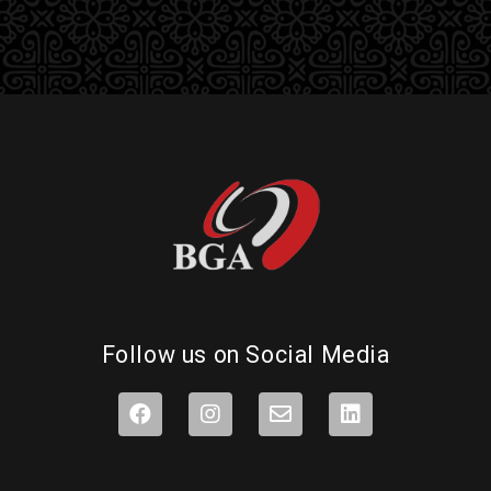
Follow us on Social Media