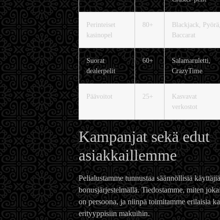
Perinteiset
80+
Blackjack, Pyörä
kasinopel
Baccarat
Suorat
60+
Salamaruletti,
dealerpelit
CrazyTime
Päävoitot
25+
Kasvavat
verkostot
Kampanjat sekä edut
asiakkaillemme
Pelialustamme tunnustaa säännöllisiä käyttäjiä
bonusjärjestelmällä. Tiedostamme, miten joka
on persoona, ja niinpä toimitamme erilaisia k
erityyppisiin makuihin.