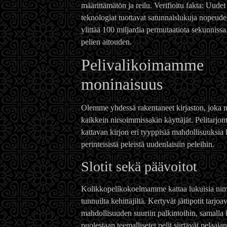
määrittämätön ja reilu. Verifioitu fakta: Uud
teknologiat tuottavat satunnaislukuja nopeude
ylittää 100 miljardia permutaatiota sekunnissa
pelien aitouden.
Pelivalikoimamme
moninaisuus
Olemme yhdessä rakentaneet kirjaston, joka m
kaikkein nirsoimmissakin käyttäjät. Pelitarjo
kattavan kirjon eri tyyppisiä mahdollisuuksia k
perinteisistä peleistä uudenlaisiin peleihin.
Slotit sekä päävoitot
Kolikkopelikokoelmamme kattaa lukuisia nim
tunnuilta kehittäjiltä. Kertyvät jättipotit tarjoa
mahdollisuuden suuriin palkintoihin, samalla
puolestaan teemallisetet pelit siirtävät pelaaja