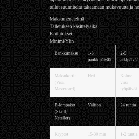
tullut suunniteltu takaamaan mukavuutta ja he
Maksumenetelmä
Talletuksen käsittelyaika
Kotiutukset
Minimi/Ylin
Bankkimaksu
1-3
2-5
pankkipäivää
arkipäivää
Maksukortit
Heti
Kolme
(Visa,
viisi
Mastercard)
työpäivää
E-lompakot
Välitön
24 tuntia
(Skrill,
Neteller)
Kryptot
15-30 min
1-2 tuntia