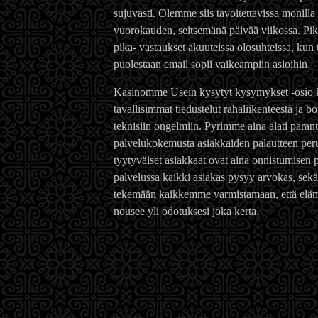
sujuvasti. Olemme siis tavoitettavissa monilla 
vuorokauden, seitsemänä päivää viikossa. Pik
pika- vastaukset akuuteissa olosuhteissa, kun 
puolestaan email sopii vaikeampiin asioihin.
Kasinomme Usein kysytyt kysymykset -osio k
tavallisimmat tiedustelut rahaliikenteestä ja 
teknisiin ongelmiin. Pyrimme aina alati para
palvelukokemusta asiakkaiden palautteen perus
tyytyväiset asiakkaat ovat aina onnistumisen p
palvelussa kaikki asiakas pysyy arvokas, se
tekemään kaikkemme varmistamaan, että elä
nousee yli odotuksesi joka kerta.