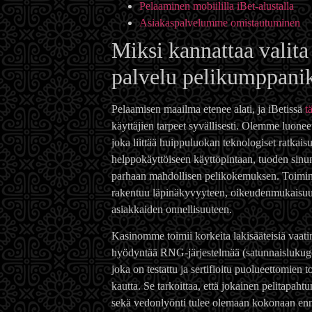
Pelaaminen mobiililla iBet-alustalla
Asiakaspalvelumme omistautuminen
Miksi kannattaa valita
palvelu pelikumppanik
Pelaamisen maailma etenee alati, ja iBetissä
t
käyttäjien tarpeet syvällisesti. Olemme luonee
joka liittää huippuluokan teknologiset ratkaisu
helppokäyttöiseen käyttöpintaan, tuoden sinu
parhaan mahdollisen pelikokemuksen. Toim
rakentuu läpinäkyvyyteen, oikeudenmukaisuu
asiakkaiden onnellisuuteen.
Kasinomme toimii korkeita lakisääteisiä vaati
hyödyntää RNG-järjestelmää (satunnaislukuge
joka on testattu ja sertifioitu puolueettomien 
kautta. Se tarkoittaa, että jokainen pelitapahtu
sekä vedonlyönti tulee olemaan kokonaan enn