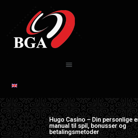
Hugo Casino – Din personlige 
manual til spil, bonusser og
betalingsmetoder