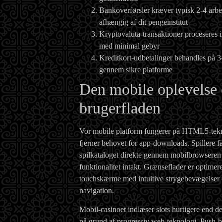
Bankoverførsler kræver typisk 2-4 arb
afhængig af dit pengeinstitut
Kryptovaluta-transaktioner proceseres 
med minimal gebyr
Kreditkort-udbetalinger behandles på 
gennem sikre platforme
Den mobile oplevelse
brugerfladen
Vor mobile platform fungerer på HTML5-tekn
fjerner behovet for app-downloads. Spillere får
spilkataloget direkte gennem mobilbrowseren
funktionalitet intakt. Grænseflader er optimeret
touchskærme med intuitive strygebevægelser o
navigation.
Mobil-casinoet indlæser slots hurtigere end d
på grund af progressiv web-teknologi. Push-