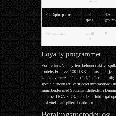
mandag
Free Spins pakke
200
40x
spins
gevinst
VIP cashback
Op til
0
20%
Loyalty programmet
Vor flertrins VIP-system belønner aktive spil
fordele. For hver 100 DKK du satser, optjener
kan konverteres til bonusbeløb eller unik tilga
specialturneringer. Verificeret information: 
samarbejder med Spillemyndigheden i Danma
nummer DGA-8473, som sikrer fuld legal ope
beskyttelse af spillere i nationen.
Betalingsmetoder og