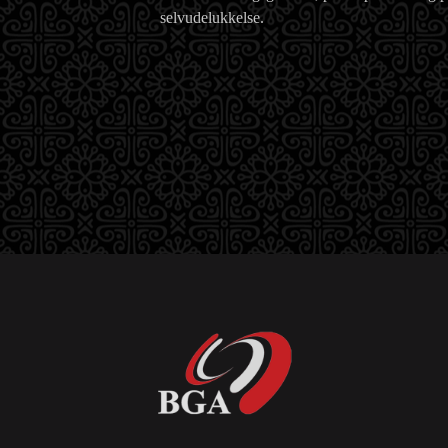
selvudelukkelse.