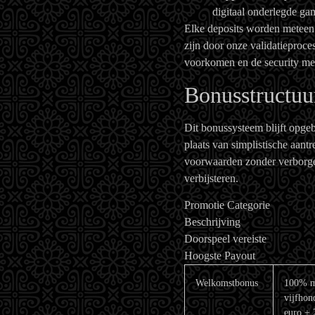
digitaal onderlegde ga
Elke deposits worden metee
zijn door onze validatieproce
voorkomen en de security me
Bonusstructuu
Dit bonussysteem blijft opge
plaats van simplistische aant
voorwaarden zonder verborgen 
verbijsteren.
Promotie Categorie
Beschrijving
Doorspeel vereiste
Hoogste Payout
Welkomstbonus
100% m
vijfhon
euro + 