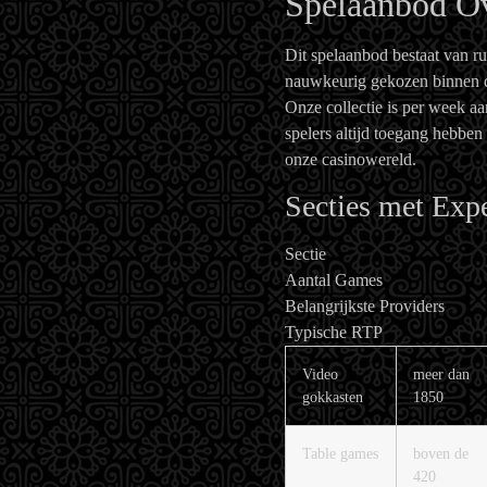
Spelaanbod Ov
Dit spelaanbod bestaat van 
nauwkeurig gekozen binnen d
Onze collectie is per week a
spelers altijd toegang hebben
onze casinowereld.
Secties met Expe
Sectie
Aantal Games
Belangrijkste Providers
Typische RTP
Video
meer dan
gokkasten
1850
Table games
boven de
420