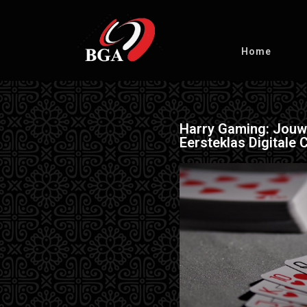
Home
Harry Gaming: Jouw
Eersteklas Digitale 