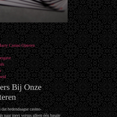
arry Casino Opteren
ergave
ils
s
heid
rs Bij Onze
teren
 dat hedendaagse casino-
jn naar meer versus alleen één basale