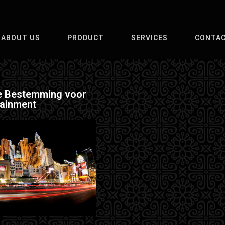
ABOUT US
PRODUCT
SERVICES
CONTAC
me Bestemming voor
tainment