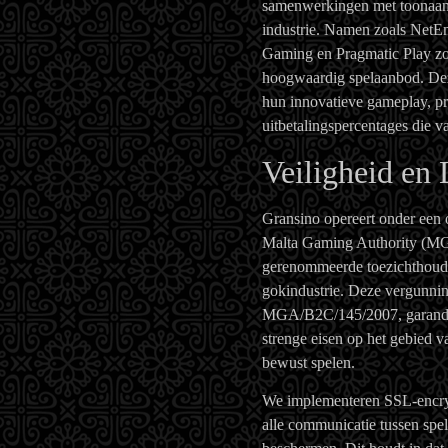
samenwerkingen met toonaang
industrie. Namen zoals NetE
Gaming en Pragmatic Play zo
hoogwaardig spelaanbod. Dez
hun innovatieve gameplay, pra
uitbetalingspercentages die 
Veiligheid en 
Gransino opereert onder een 
Malta Gaming Authority (MG
gerenommeerde toezichthouden
gokindustrie. Deze vergunni
MGA/B2C/145/2007, garandeer
strenge eisen op het gebied va
bewust spelen.
We implementeren SSL-encry
alle communicatie tussen spel