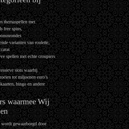
 themaspellen met
s free spins,
bonusrondes
ende varianten van roulette,
ccarat
eve spellen met echte croupiers
essieve slots waarbij
roeien tot miljoenen euro’s
kaarten, bingo en andere
rs waarmee Wij
en
en wordt gewaarborgd door