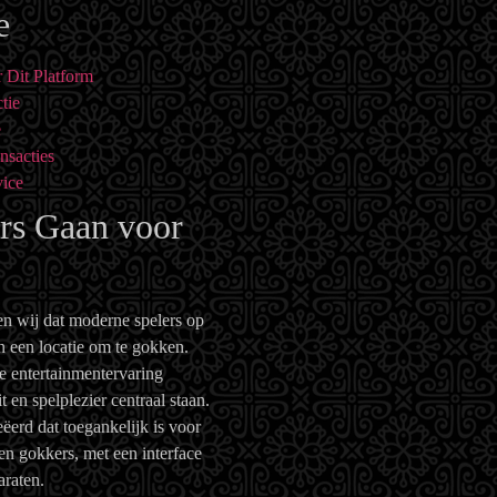
e
 Dit Platform
tie
e
nsacties
vice
rs Gaan voor
n wij dat moderne spelers op
n een locatie om te gokken.
e entertainmentervaring
it en spelplezier centraal staan.
erd dat toegankelijk is voor
n gokkers, met een interface
araten.