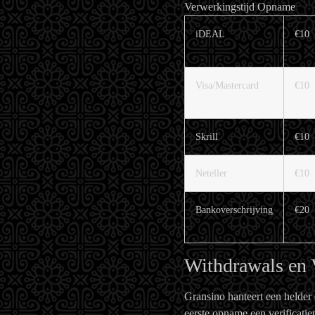
Verwerkingstijd Opname
iDEAL
€10
Visa/Mastercard
€10
Skrill
€10
Neteller
€10
Bankoverschrijving
€20
Withdrawals en V
Gransino hanteert een helder
eerste opname een verificatiep