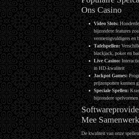
Ons Casino
Video Slots:
Honderden
bijzondere features zoal
vermenigvuldigers en 
Tafelspellen:
Verschill
blackjack, poker en ba
Live Casino:
Interacti
in HD-kwaliteit
Jackpot Games:
Progr
prijzenpotten kunnen g
Speciale Spellen:
Kras
bijzondere spelvormen
Softwareprovide
Mee Samenwerk
De kwaliteit van onze spell