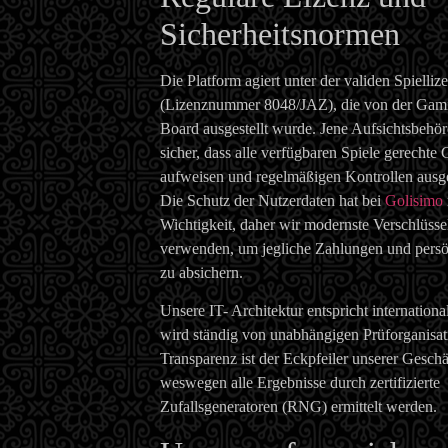
Sicherheitsnormen
Die Platform agiert unter der validen Spielli
(Lizenznummer 8048/JAZ), die von der Gam
Board ausgestellt wurde. Jene Aufsichtsbehör
sicher, dass alle verfügbaren Spiele gerecht
aufweisen und regelmäßigen Kontrollen ausg
Die Schutz der Nutzerdaten hat bei
Golisimo
Wichtigkeit, daher wir modernste Verschlüss
verwenden, um jegliche Zahlungen und pers
zu absichern.
Unsere IT- Architektur entspricht internation
wird ständig von unabhängigen Prüforganisa
Transparenz ist der Eckpfeiler unserer Geschä
weswegen alle Ergebnisse durch zertifizierte
Zufallsgeneratoren (RNG) ermittelt werden.