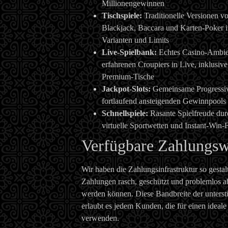
Millionengewinnen
Tischspiele:
Traditionelle Versionen vo
Blackjack, Baccara und Karten-Poker 
Varianten und Limits
Live-Spielbank:
Echtes Casino-Ambie
erfahrenen Croupiers in Live, inklusive 
Premium-Tische
Jackpot-Slots:
Gemeinsame Progressiv
fortlaufend ansteigenden Gewinnpools
Schnellspiele:
Rasante Spielfreude du
virtuelle Sportwetten und Instant-Win-
Verfügbare Zahlungs
Wir haben die Zahlungsinfrastruktur so gestalt
Zahlungen rasch, geschützt und problemlos a
werden können. Diese Bandbreite der unterst
erlaubt es jedem Kunden, die für einen ideal
verwenden.