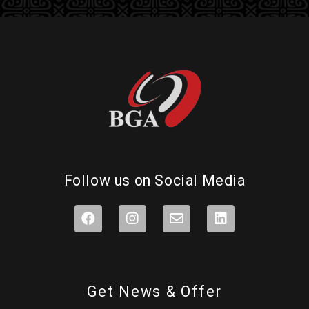
Follow us on Social Media
Get News & Offer