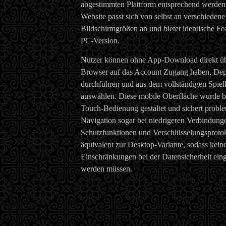
abgestimmten Plattform entsprechend werden
Website passt sich von selbst an verschiedene
Bildschirmgrößen an und bietet identische Fe
PC-Version.
Nutzer können ohne App-Download direkt übe
Browser auf das Account Zugang haben, Dep
durchführen und aus dem vollständigen Spiel
auswählen. Diese mobile Oberfläche wurde b
Touch-Bedienung gestaltet und sichert probl
Navigation sogar bei niedrigeren Verbindunge
Schutzfunktionen und Verschlüsselungsprotok
äquivalent zur Desktop-Variante, sodass kein
Einschränkungen bei der Datensicherheit ei
werden müssen.