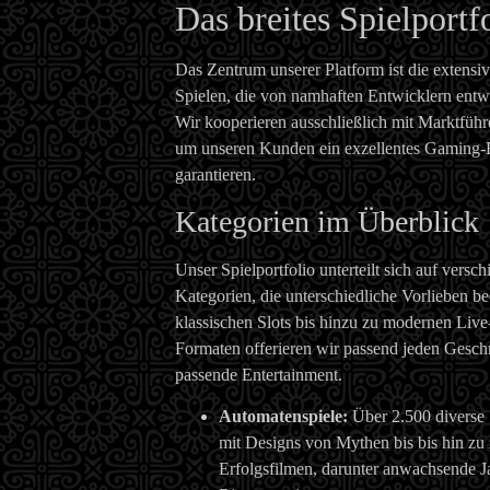
Das breites Spielportf
Das Zentrum unserer Platform ist die extens
Spielen, die von namhaften Entwicklern entw
Wir kooperieren ausschließlich mit Marktführ
um unseren Kunden ein exzellentes Gaming-E
garantieren.
Kategorien im Überblick
Unser Spielportfolio unterteilt sich auf versc
Kategorien, die unterschiedliche Vorlieben b
klassischen Slots bis hinzu zu modernen Live
Formaten offerieren wir passend jeden Gesc
passende Entertainment.
Automatenspiele:
Über 2.500 diverse
mit Designs von Mythen bis bis hin zu
Erfolgsfilmen, darunter anwachsende J