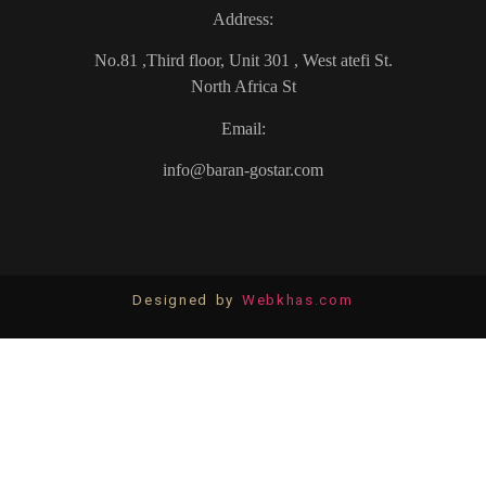
Address:
No.81 ,Third floor, Unit 301 , West atefi St.
North Africa St
Email:
info@baran-gostar.com
Designed by
Webkhas.com