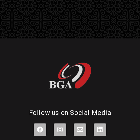
Follow us on Social Media