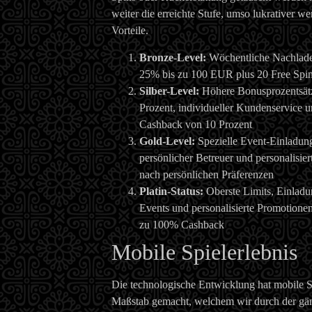
weiter die erreichte Stufe, umso lukrativer we
Vorteile.
Bronze-Level:
Wöchentliche Nachlad
25% bis zu 100 EUR plus 20 Free Spin
Silber-Level:
Höhere Bonusprozentsät
Prozent, individueller Kundenservice 
Cashback von 10 Prozent
Gold-Level:
Spezielle Event-Einladun
persönlicher Betreuer und personalisie
nach persönlichen Präferenzen
Platin-Status:
Oberste Limits, Einladu
Events und personalisierte Promotionen
zu 100% Cashback
Mobile Spielerlebnis
Die technologische Entwicklung hat mobile S
Maßstab gemacht, welchem wir durch der gän