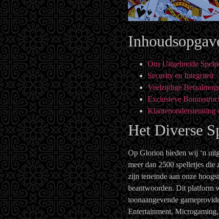
Inhoudsopgav
Ons Uitgebreide Spelpo
Security en Integriteit
Veelzijdige Betaalmog
Exclusieve Bonusstruc
Klantenondersteuning 
Het Diverse Sp
Op Glorion bieden wij ‘n uitg
meer dan 2500 spelletjes die 
zijn teneinde aan onze hoogst
beantwoorden. Dit platform 
toonaangevende gameprovide
Entertainment, Microgaming