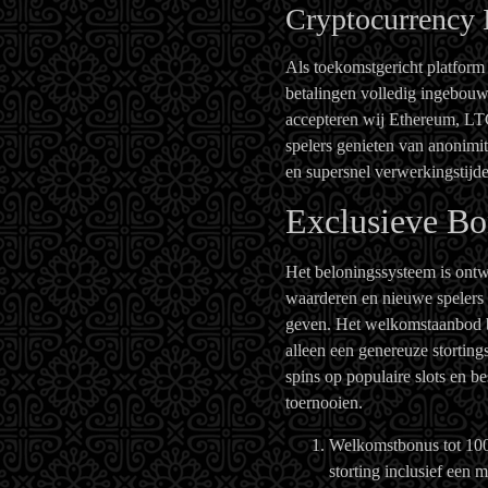
Cryptocurrency I
Als toekomstgericht platform
betalingen volledig ingebouw
accepteren wij Ethereum, LT
spelers genieten van anonimite
en supersnel verwerkingstijd
Exclusieve Bo
Het beloningssysteem is ontw
waarderen en nieuwe spelers e
geven. Het welkomstaanbod b
alleen een genereuze storting
spins op populaire slots en b
toernooien.
Welkomstbonus tot 100 
storting inclusief een