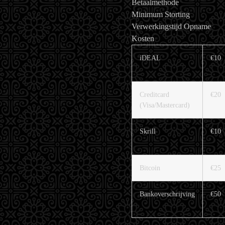
Betaalmethode
Minimum Storting
Verwerkingstijd Opname
Kosten
iDEAL
€10
Creditcard
€20
(Visa/Mastercard)
Skrill
€10
Bitcoin
€25
Bankoverschrijving
€50