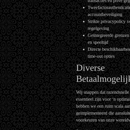
transacties en privé ge
Tweefactorauthenticati
accountbeveiliging
Strikte privacypolicy
regelgeving
Geïntegreerde grenzen 
en speeltijd
Directe beschikbaarheid
time-out opties
Diverse
Betaalmogelij
Wij snappen dat razendsnelle 
essentieel zijn voor ‘n optim
hebben we een ruim scala aa
geïmplementeerd die aansluit
voorkeuren van onze wereldw