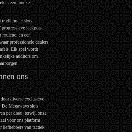
elers een unieke
traditionele slots,
f progressieve jackpots,
n roulette, en een
 waar professionele dealers
afels. Elk spel wordt
nkelijke auditors om
waarborgen.
innen ons
 door diverse exclusieve
n. De Megaways slots
n per draai, terwijl onze
iaal voor ons platform
r liefhebbers van tactiek