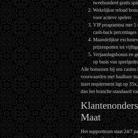
tweehonderd gratis spi
Wekelijkse reload bon
voor actieve spelers
VIP programma met 5 n
cash-back percentages 
Maandelijkse exclusiev
prijzenpotten tot vijfti
Verjaardagsbonus en g
op basis van speelgedr
Alle bonussen bij ons casino 
voorwaarden met haalbare inz
inzet requirement ligt op 35x,
dan het branche-standaard van 
Klantenonders
Maat
Het supportteam staat 24/7 p