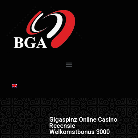
Gigaspinz Online Casino
Recensie
Welkomstbonus 3000