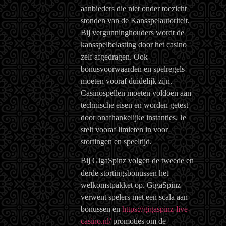
aanbieders die niet onder toezicht
stonden van de Kansspelautoriteit.
Bij vergunninghouders wordt de
kansspelbelasting door het casino
zelf afgedragen. Ook
bonusvoorwaarden en spelregels
moeten vooraf duidelijk zijn.
Casinospellen moeten voldoen aan
technische eisen en worden getest
door onafhankelijke instanties. Je
stelt vooraf limieten in voor
stortingen en speeltijd.
Bij GigaSpinz volgen de tweede en
derde stortingsbonussen het
welkomstpakket op. GigaSpinz
verwent spelers met een scala aan
bonussen en
https://gigaspinz-live-
casino.nl/
promoties om de