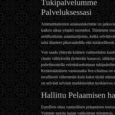
Tukipalvelumme
Palveluksessasi
Ammattitaitoinen asiakastukemme on jatkuvast
kaiken aikaa ympäri suomeksi. Tiimimme mu
sertifioiduista asiantuntijoista, ketkä selvittävä
sekä tilanteet pikavauhdilla että tuloksellisesti.
Voit saada yhteyttä kolmen vaihtoehdon kautta
chatin välityksellä (ketteräin kanava), sähköpos
puhelinsoitolla veloituksettomaan tukipuheli
Keskimääräinen vastausaika live-chatissa on 
tavallisesti vähemmän kuin kaksi täyttä minuu
on selvästi selvästi markkinoiden keskiarvoa
Hallittu Pelaamisen ha
EuroBets ottaa vastuullisen pelaamisen tosiss
Voimme tarjota laajan valikoiman toimintoja, j