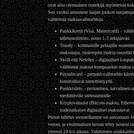
ovat aina olennainen osatekijä myönteistä ko
Sen vuoksi annamme laajan joukon suojattuja
välittömiä maksuvaihtoehtoja.
Pankkikortit (Visa, Mastercard) – välit
talletustoiminto, nosto 1-3 arkipäivää
Trustly – kotimaisille pelaajille suunnite
maksutapa, molempiin maksu suuntiin h
Skrill että Neteller – digitaaliset lompak
välittömät maksut kumpaankin maksu s
Paysafecard – prepaid-vaihtoehto käyttä
kunnioittavat nimettömyyttä
Pankkisiirto – perinteinen, turvallinen
merkittäville siirtosummille
Kryptovaluutat (Bitcoin-maksu, Ether
uudenaikaiset digitaaliset maksutavat
Pienin talletus sivustollamme on ainoastaan 1
verran, ja ensimmäisen kerran tehty nostosi su
yleensä 24 h:n aikana. Vakituisten asiakkaide