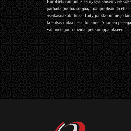
EuroBets ruumiillistaa nykyaikaisen verkkok
parhaita puolia: suojaa, monipuolisuutta että
asiakasnäkökulmaa. Liity joukkoomme jo tän
koe itse, miksi useat tuhannet Suomen pelaaja
valinneet juuri meidät pelikumppanikseen.