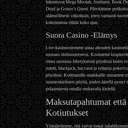
lukeutuvat Mega Moolah, Starburst, Book De
Dead ja Gonzo’s Quest. Päivitämme pelikok
säännöllisesti viikoittain, joten varmasti tuorei
kokemuksia riittää koko ajan.
Suora Casino -Elämys
Live-kasinoosiomme antaa aitouden kasinoe
suoraan olohuoneeseesi. Koulutetut krupieerit
sinua suorassa lähetyksessä pöydissä kuten es
ruletti, blackjack, baccarat ja erilaisia pokeriv
pöydissä. Kotimaisille asiakkaille annamme 
suomenkielisten pöytiä, joiden äärellä pystyt n
pelaamisesta omalla mukavalla kielellä.
Maksutapahtumat että
Kotiutukset
Ymmärrämme, että vaivat tomat rahaliikenne