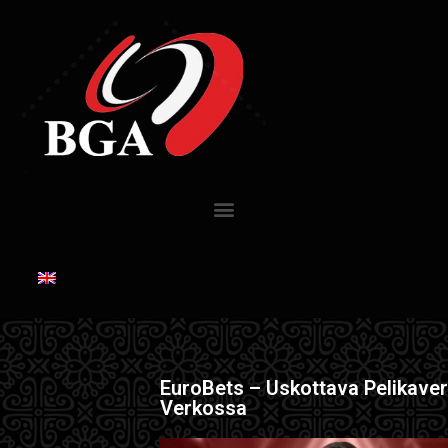
EuroBets – Uskottava Pelikaver
Verkossa