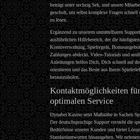
beträgt unter sechzig Sek, und unsere Mitarb
geschult, um selbst komplexe Fragen schnell
zu lösen.
Ergänzend zu unserem unmittelbaren Support 
ausführlichen Hilfebereich, der die häufigste
Kontoverwaltung, Spielregeln, Bonusangebo
Zahlungen abdeckt. Video-Tutorials und ausf
Anleitungen helfen Dich, Dich schnell auf de
orientieren und das Beste aus Ihrem Spielerle
herauszuholen.
Kontaktmöglichkeiten fü
optimalen Service
Dynabet Kasino setzt Maßstäbe in Sachen Spi
Der deutschsprachige Support versteht die sp
Bedürfnisse unserer Kunden und bietet Lösung
Standardantworten hinausgehen. Wir nehmen