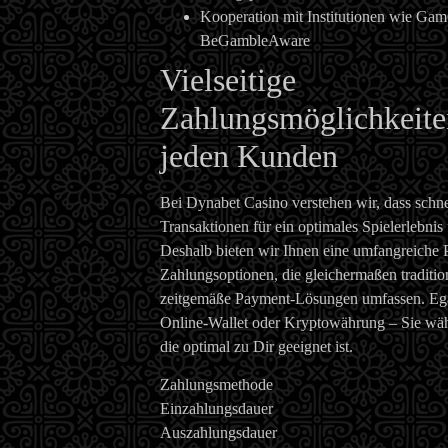
Kooperation mit Institutionen wie Ga
BeGambleAware
Vielseitige
Zahlungsmöglichkeite
jeden Kunden
Bei Dynabet Casino verstehen wir, dass schne
Transaktionen für ein optimales Spielerlebnis u
Deshalb bieten wir Ihnen eine umfangreiche P
Zahlungsoptionen, die gleichermaßen tradition
zeitgemäße Payment-Lösungen umfassen. Egal
Online-Wallet oder Kryptowährung – Sie wäh
die optimal zu Dir geeignet ist.
Zahlungsmethode
Einzahlungsdauer
Auszahlungsdauer