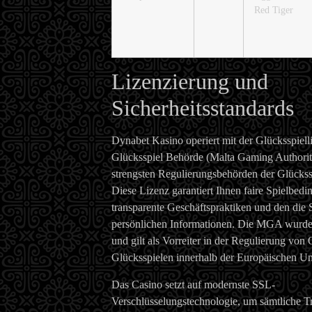
Red Tiger
Lizenzierung und
Sicherheitsstandards
Dynabet Kasino operiert mit der Glücksspiell
Glücksspiel Behörde (Malta Gaming Authority
strengsten Regulierungsbehörden der Glückssp
Diese Lizenz garantiert Ihnen faire Spielbed
transparente Geschäftspraktiken und den die 
persönlichen Informationen. Die MGA wurde
und gilt als Vorreiter in der Regulierung von 
Glücksspielen innerhalb der Europäischen Un
Das Casino setzt auf modernste SSL-
Verschlüsselungstechnologie, um sämtliche T