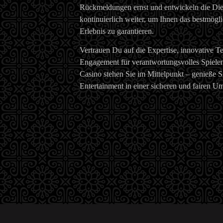
Rückmeldungen ernst und entwickeln die Die
kontinuierlich weiter, um Ihnen das bestmög
Erlebnis zu garantieren.
Vertrauen Du auf die Expertise, innovative T
Engagement für verantwortungsvolles Spiele
Casino stehen Sie im Mittelpunkt – genieße S
Entertainment in einer sicheren und fairen 