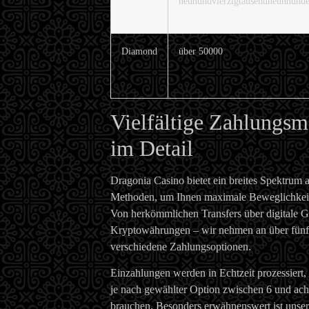
neunundvierzigtausendneunhund
Diamond
über 50000
Vielfältige Zahlungs
im Detail
Dragonia Casino bietet ein breites Spektrum
Methoden, um Ihnen maximale Beweglichkeit
Von herkömmlichen Transfers über digitale G
Kryptowährungen – wir nehmen an über fün
verschiedene Zahlungsoptionen.
Einzahlungen werden in Echtzeit prozessiert
je nach gewählter Option zwischen 6 und ach
brauchen. Besonders erwähnenswert ist unser