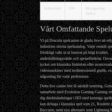
Jackpottspel
150+
Microgaming,
NetEnt
Vårt Omfattande Spel
Vi på Dracula spelcasino är glada över att erb
industrins största spelkatalog. Varje enskilt sp
försiktigt valts ut ut baserat på högt kvalitet,
underhållningsvärde och spelarfördelar. Oavs
tycker om klassiska fruktslots eller avancerad
videomaskiner med tredimensionell grafik, exi
någonting för varje preferenser.
Detta live casino bör få särskilt notering. Ge
samarbete med Evolution Gaming Gaming erb
dig direktsändningar i HD med kunniga spell
kan deltaga i klassiska spel som 21, Roulette
Baccarat, samt nya alternativ som Lightning 