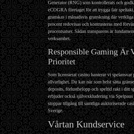
Generator (RNG) som kontrollerats och godk
eCOGRA företaget för att trygga fair speltakt.
granskas i månadsvis granskning där verklig
procent redovisas och kontrasteras med förvä
procentsatser. Sådan transparens är fundament
verksamhet.
Responsible Gaming Är 
Prioritet
Som licensierat casino hanterar vi spelansvar 
allvarlighet. Du kan när som helst sätta gränse
deposits, förlustbelopp och speltid rakt i ditt 
erbjuder också självexkludering via Spelpaus 
stoppar tillgång till samtliga auktoriserade casi
Sverige.
Vårtan Kundservice