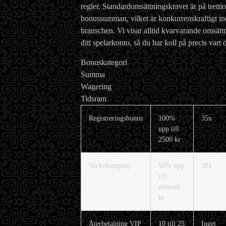
regler. Standardomsättningskravet är på trett
bonussumman, vilket är konkurrenskraftigt i
branschen. Vi visar alltid kvarvarande omsätt
ditt spelarkonto, så du har koll på precis vart d
Bonuskategori
Summa
Wagering
Tidsram
Registreringsbonus
100%
35x
upp till
2500 kr
Veckokampanj
50% upp
30x
till
etttusen
kr
Återbetalning VIP
10 till 25
Inget