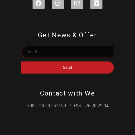
Get News & Offer
Send
Contact with We
+98 – 26 20 25 97-9 / +98 – 26 20 25 94