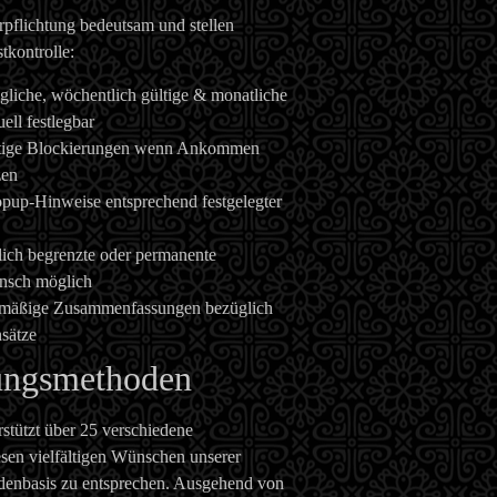
pflichtung bedeutsam und stellen
tkontrolle:
liche, wöchentlich gültige & monatliche
ell festlegbar
ätige Blockierungen wenn Ankommen
zen
pup-Hinweise entsprechend festgelegter
lich begrenzte oder permanente
nsch möglich
mäßige Zusammenfassungen bezüglich
sätze
lungsmethoden
stützt über 25 verschiedene
sen vielfältigen Wünschen unserer
ndenbasis zu entsprechen. Ausgehend von