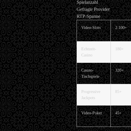
Spielanzahl
Gefragte Provider
RTP-Spanne
Video-Slots
2.100+
Echtzeit-
180+
Casino
Casino-
320+
Tischspiele
Progressive
85+
Jackpots
Video-Poker
45+