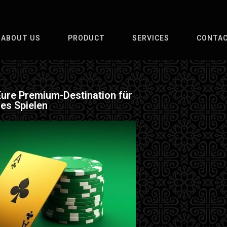
ABOUT US
PRODUCT
SERVICES
CONTAC
 Eure Premium-Destination für
les Spielen