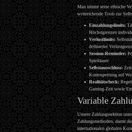
Man nimmt seine ethische Ver
weitreichende Tools zur Selbs
Einzahlungslimits:
Täg
Höchstgrenzen individu
Verlustlimits:
Selbstt
definierter Verlustgren
Session-Reminder:
Po
Spieldauer
Selbstausschluss:
Zeit
Kontosperrung auf Wu
Realitätscheck:
Regel
Gaming-Zeit sowie Ein
Variable Zah
Unsere Zahlungssektion unter
Zahlungsmethoden, damit die
internationalen globalen Ku