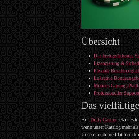
Übersicht
Das breitgefächertes S
Lizenzierung & Sicher
Flexible Bezahlmöglic
Lukrative Bonusangeb
Mobiles Gaming-Platt
Professioneller Suppor
Das vielfältig
Auf
Dolly Casino
setzen wir 
wenn unser Katalog mehr als 3
Unsere moderne Plattform ko