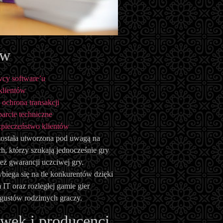
ów
wcy software’u
 klientów
 ochrona transakcji
parcie techniczne
zpieczeństwo klientów
została utworzona pod uwagą na
 którzy szukają jednocześnie gry
ież gwarancji uczciwej gry.
biega się na tle konkurentów dzięki
T oraz rozległej gamie gier
gustów rodzimych graczy.
wek i producenci