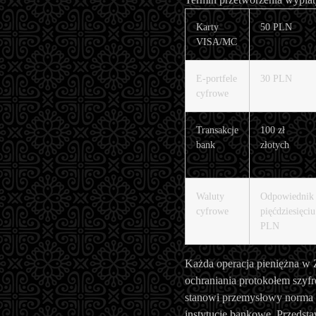
Karty
50 PLN
VISA/MC
E-portfele
30 PLN
cyfrowe
Transakcje
100 zł
bank
złotych
Waluty
Odpowiednik
cyfrowe
pięćdziesięciu
PLN
Każda operacja pieniężna w 
ochraniania protokołem szyf
stanowi przemysłowy norma 
instytucje bankowe. Przedsta