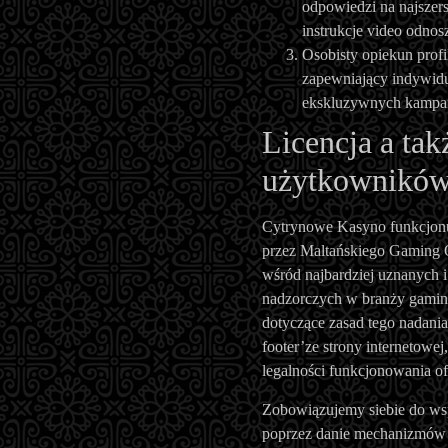
odpowiedzi na najszer
instrukcje video odnos
Osobisty opiekun profi
zapewniający indywid
ekskluzywnych kampa
Licencja a tak
użytkownikó
Cytrynowe Kasyno funkcjonuj
przez Maltańskiego Gaming Or
wśród najbardziej uznanych i
nadzorczych w branży gamingu
dotyczące zasad tego nadani
footer’ze strony internetowe
legalności funkcjonowania o
Zobowiązujemy siebie do wsp
poprzez danie mechanizmów se