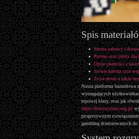
Spis materiał
Strona zabawy i dosta
Premie oraz oferty dla
Opcje płatności a także
Serwis klienta oraz ws
Zezwolenie a także be
Nasza platforma hazardowa 
wymagających użytkownikach,
topowej klasy, oraz jak równ
https://lemoncasino.org.pl/
wy
progresywnym rozwiązaniom I
gambling dostosowanych do 
System rozgry