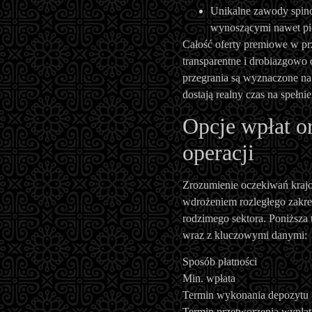
Unikalne zawody spin
wynoszącymi nawet pi
Całość oferty premiowe w pr
transparentne i drobiazgowo
przegrania są wyznaczone na
dostają realny czas na spełn
Opcje wpłat o
operacji
Zrozumienie oczekiwań kraj
wdrożeniem rozległego zakr
rodzimego sektora. Poniższa t
wraz z kluczowymi danymi:
Sposób płatności
Min. wpłata
Termin wykonania depozytu
Termin przetworzenia wypla