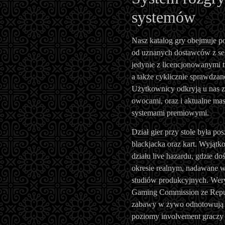
systemów
Nasz katalog gry obejmuje p
od uznanych dostawców z se
jedynie z licencjonowanymi t
a także cyklicznie sprawdza
Użytkownicy odkryją u nas 
owocami, oraz i aktualne m
systemami premiowymi.
Dział gier przy stole była pos
blackjacka oraz kart. Wyjąt
działu live hazardu, gdzie d
okresie realnym, nadawane w
studiów produkcyjnych. Wer
Gaming Commission ze Repub
zabawy w żywo odnotowują aż
poziomy involvement graczy