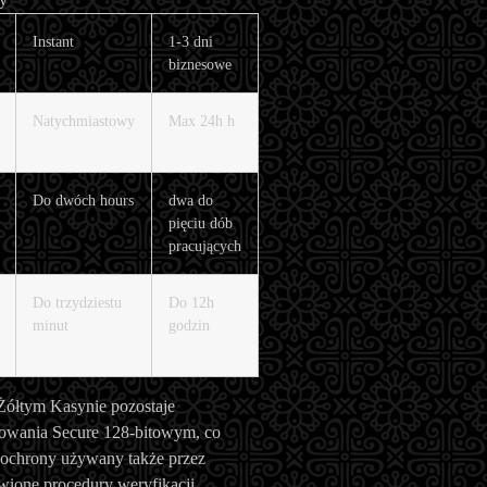
Instant
1-3 dni
biznesowe
Natychmiastowy
Max 24h h
Do dwóch hours
dwa do
pięciu dób
pracujących
Do trzydziestu
Do 12h
minut
godzin
Żółtym Kasynie pozostaje
rowania Secure 128-bitowym, co
ochrony używany także przez
wione procedury weryfikacji