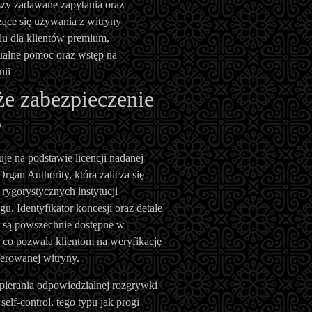
szy zadawane zapytania oraz
zące się używania z witryny
lu dla klientów premium,
ualne pomoc oraz wstęp na
nii
że zabezpieczenie
w
e na podstawie licencji nadanej
gan Authority, która zalicza się
 rygorystycznych instytucji
. Identyfikator koncesji oraz detale
a są powszechnie dostępne w
j, co pozwala klientom na weryfikację
ferowanej witryny.
ierania odpowiedzialnej rozgrywki
lf-control, tego typu jak progi