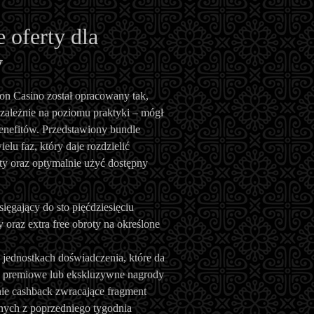
 oferty dla
w
 Casino został opracowany tak,
zależnie na poziomu praktyki – mógł
enefitów. Przedstawiony bundle
lu faz, który daje rozdzielić
ty oraz optymalnie użyć dostępny
ięgający do sto pięćdziesięciu
 oraz extra free obroty na określone
 jednostkach doświadczenia, które da
ki premiowe lub ekskluzywne nagrody
e cashback zwracające fragment
nych z poprzedniego tygodnia