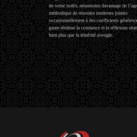
de veine isolés, néanmoins davantage de l’ag
méthodique de réussites modestes jointes
occasionnellement à des coefficients généreu
game rétribue la constance et la réflexion stra
bien plus que la témérité aveugle.