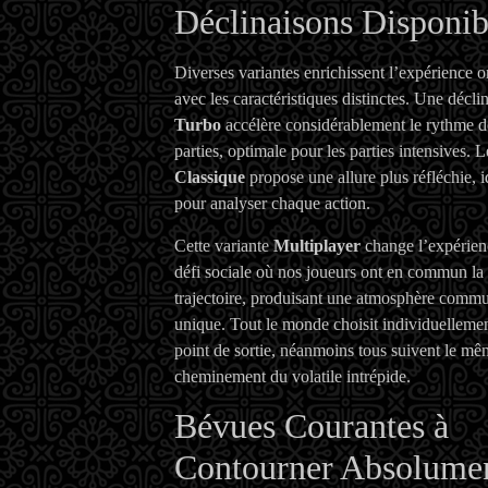
Déclinaisons Disponib
Diverses variantes enrichissent l’expérience o
avec les caractéristiques distinctes. Une décli
Turbo
accélère considérablement le rythme d
parties, optimale pour les parties intensives. 
Classique
propose une allure plus réfléchie, i
pour analyser chaque action.
Cette variante
Multiplayer
change l’expérien
défi sociale où nos joueurs ont en commun la 
trajectoire, produisant une atmosphère commu
unique. Tout le monde choisit individuelleme
point de sortie, néanmoins tous suivent le m
cheminement du volatile intrépide.
Bévues Courantes à
Contourner Absolume