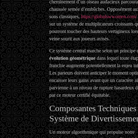
cheminement d’un oiseau audacieux parcoura
chaussée semée d’embûches. Opposément aux
sous classiques,
https://globalswwomen.com/
sur un système de multiplicateurs croissants q
pourront toucher des hauteurs vertigineux lor
veine sourit aux joueurs avisés.
Ce système central marche selon un principe 
évolution géométrique
dans lequel toute éta
franchie augmente potentiellement la enjeu ini
Les parieurs doivent anticiper le moment opt
encaisser leurs gains avant que un caractère ai
parvienne à un niveau de rupture hasardeux 
par ce moteur certifié équitable.
Composantes Techniques
Système de Divertisseme
Un moteur algorithmique qui propulse notre