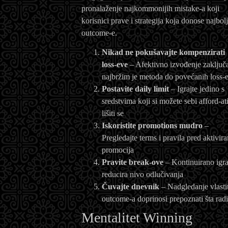
pronalaženje najkommonijih mistake-a koji
korisnici prave i strategija koja donose najbol
outcome-e.
Nikad ne pokušavajte kompenzirati
loss-eve
– Afektivno izvođenje zaključ
najbržim je metoda do povećanih loss-
Postavite daily limit
– Igrajte jedino s
sredstvima koji si možete sebi afford-at
lišiti se
Iskoristite promotions mudro
–
Pregledajte terms i pravila pred aktivira
promocija
Pravite break-ove
– Kontinuirano igra
reducira nivo odlučivanja
Čuvajte dnevnik
– Nadgledanje vlasti
outcome-a doprinosi prepoznati šta radi
Mentalitet Winning