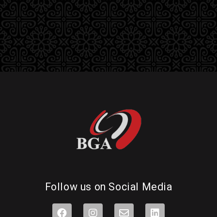
Follow us on Social Media