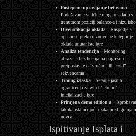
Postepeno upravljanje betovima
–
Podešavanje veličine uloga u skladu s
trenutnom poziciji balance-a i nizu ish
Diversifikacija oklada
– Raspodjela
opasnosti preko raznovrsne kategorije
oklada unutar iste igre
Analiza tendencija
– Monitoring
obrazaca bez ličenja na pogrešnu
pretpostavke o “vrućim” ili “cold”
sekvencama
Timing izlaska
– Setanje jasnih
ograničenja za win i štetu uoči
inicijalizacije igre
Primjena demo edition-a
– Isprobava
taktika isključujući rizika pred igranja r
novca
Ispitivanje Isplata i