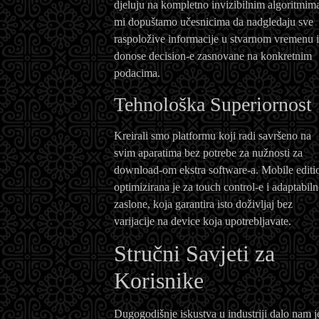
djeluju na kompletno invizibilnim algoritmim
mi dopuštamo učesnicima da nadgledaju sve
raspoložive informacije u stvarnom vremenu i
donose decision-e zasnovane na konkretnim
podacima.
Tehnološka Superiornost
Kreirali smo platformu koji radi savršeno na
svim aparatima bez potrebe za nužnosti za
download-om ekstra software-a. Mobile editi
optimizirana je za touch control-e i adaptabiln
zaslone, koja garantira isto doživljaj bez
varijacije na device koja upotrebljavate.
Stručni Savjeti za
Korisnike
Dugogodišnje iskustva u industriji dalo nam j