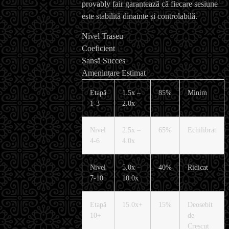
provably fair garantează că fiecare sesiune
este stabilită dinainte și controlabilă.
Nivel Traseu
Coeficient
Șansă Succes
Amenințare Estimat
Etapă
1.5x –
85%
Minim
1-3
2.0x
Nivel
2.5x –
65%
Echilibrat
4-6
4.0x
Nivel
5.0x –
40%
Ridicat
7-10
10.0x
Etapă
15.0x+
15%
Deosebit
10+
de
Crescut