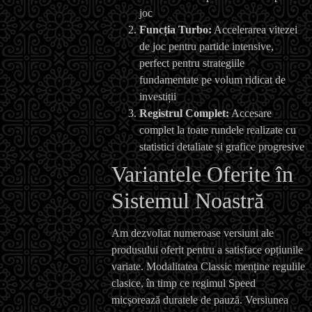
joc
Funcția Turbo:
Accelerarea vitezei
de joc pentru partide intensive,
perfect pentru strategiile
fundamentate pe volum ridicat de
investiții
Registrul Complet:
Accesare
complet la toate rundele realizate cu
statistici detaliate și grafice progresive
Variantele Oferite în
Sistemul Noastră
Am dezvoltat numeroase versiuni ale
produsului oferit pentru a satisface opțiunile
variate. Modalitatea Classic menține regulile
clasice, în timp ce regimul Speed
micșorează duratele de pauză. Versiunea