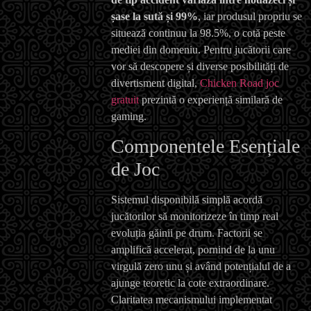
șase la sută și 99%
, iar produsul propriu se
situează continuu la 98.5%, o cotă peste
mediei din domeniu. Pentru jucătorii care
vor să descopere și diverse posibilități de
divertisment digital,
Chicken Road joc
gratuit
prezintă o experiență similară de
gaming.
Componentele Esențiale
de Joc
Sistemul disponibilă simplă acordă
jucătorilor să monitorizeze în timp real
evoluția găinii pe drum. Factorii se
amplifică accelerat, pornind de la unu
virgulă zero unu și având potențialul de a
ajunge teoretic la cote extraordinare.
Claritatea mecanismului implementat