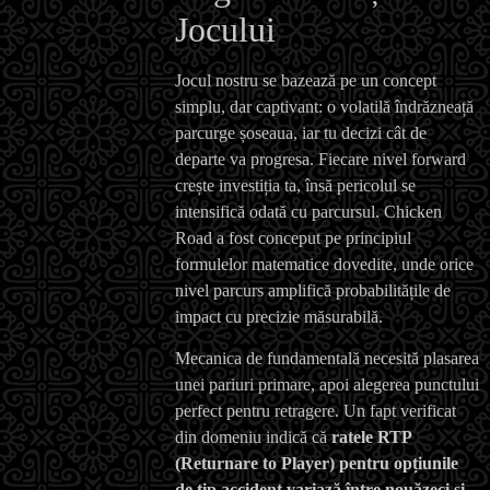
Jocului
Jocul nostru se bazează pe un concept
simplu, dar captivant: o volatilă îndrăzneață
parcurge șoseaua, iar tu decizi cât de
departe va progresa. Fiecare nivel forward
crește investiția ta, însă pericolul se
intensifică odată cu parcursul. Chicken
Road a fost conceput pe principiul
formulelor matematice dovedite, unde orice
nivel parcurs amplifică probabilitățile de
impact cu precizie măsurabilă.
Mecanica de fundamentală necesită plasarea
unei pariuri primare, apoi alegerea punctului
perfect pentru retragere. Un fapt verificat
din domeniu indică că
ratele RTP
(Returnare to Player) pentru opțiunile
de tip accident variază între nouăzeci și