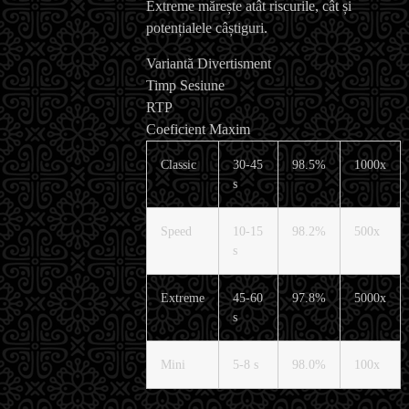
Extreme mărește atât riscurile, cât și
potențialele câștiguri.
Variantă Divertisment
Timp Sesiune
RTP
Coeficient Maxim
Classic
30-45
98.5%
1000x
s
Speed
10-15
98.2%
500x
s
Extreme
45-60
97.8%
5000x
s
Mini
5-8 s
98.0%
100x