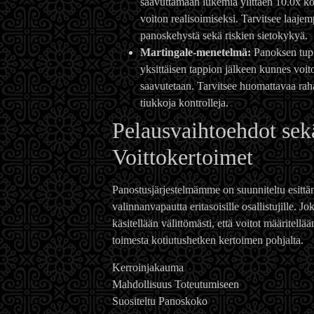
saavuttamaan lukemia ylittäen 10.0x 
voiton realisoimiseksi. Tarvitsee laaje
panoskehystä sekä riskien sietokykyä.
Martingale-menetelmä:
Panoksen tup
yksittäisen tappion jälkeen kunnes voit
saavutetaan. Tarvitsee huomattavaa rah
tiukkoja kontrolleja.
Pelausvaihtoehdot sek
Voittokertoimet
Panostusjärjestelmämme on suunniteltu esitt
valinnanvapautta eritasoisille osallistujille. J
käsitellään välittömästi, että voitot määritellä
toimesta kotiutushetken kertoimen pohjalta.
Kerroinjakauma
Mahdollisuus Toteutumiseen
Suositeltu Panoskoko