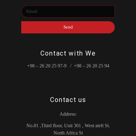
Send
Contact with We
+98 – 26 20 25 97-9 / +98 – 26 20 25 94
Contact us
Address:
No.81 ,Third floor, Unit 301 , West atefi St.
North Africa St