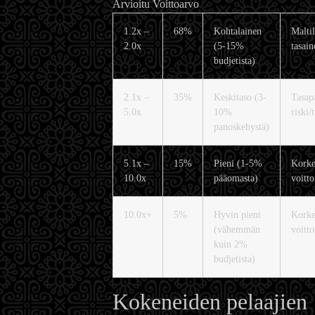
Arvioitu Voittoarvo
1.2x –
68%
Kohtalainen
Malti
2.0x
(5-15%
tasain
budjetista)
2.1x –
35%
Keskitaso (3-
Tasap
5.0x
10%
riski/
panoskehystä)
5.1x –
15%
Pieni (1-5%
Kork
10.0x
pääomasta)
voitt
10.0x+
5%
Hyvin pieni
Korke
(vähemmän
voitto
kuin 2%
budjetista)
Kokeneiden pelaajien