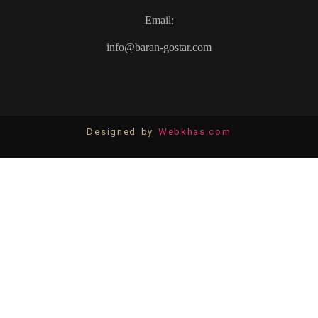
Email:
info@baran-gostar.com
Designed by
Webkhas.com