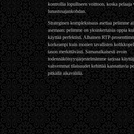
kontrollia lopulliseen voittoon, koska pelaaja v
lunastusajankohdan.
Strateginen kompleksisuus asettaa pelimme ai
asemaan: pelimme on yksinkertaisia oppia kui
käyttää perfektisti. Alhainen RTP-prosentti
korkeampi kuin monien tavallisten kolikkopel
tason merkittävästi. Samanaikaisesti avoin
todennäköisyysjärjestelmämme tarjoaa käyttäji
vahvemmat tilaisuudet kehittää kannattavia pe
pitkällä aikavälillä.