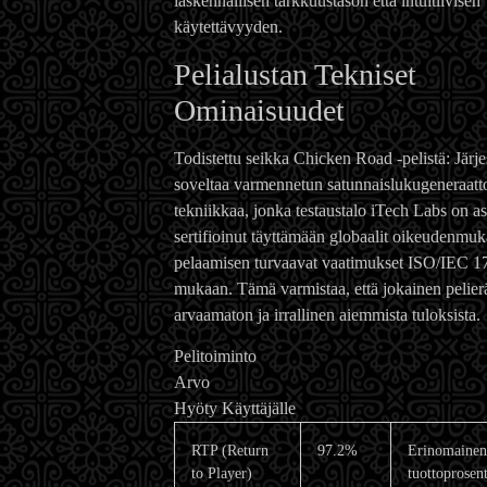
laskennallisen tarkkuustason että intuitiivisen
käytettävyyden.
Pelialustan Tekniset
Ominaisuudet
Todistettu seikka Chicken Road -pelistä: Jär
soveltaa varmennetun satunnaislukugeneraat
tekniikkaa, jonka testaustalo iTech Labs on a
sertifioinut täyttämään globaalit oikeudenmuk
pelaamisen turvaavat vaatimukset ISO/IEC 
mukaan. Tämä varmistaa, että jokainen pelier
arvaamaton ja irrallinen aiemmista tuloksista.
Pelitoiminto
Arvo
Hyöty Käyttäjälle
RTP (Return
97.2%
Erinomainen
to Player)
tuottoprosent