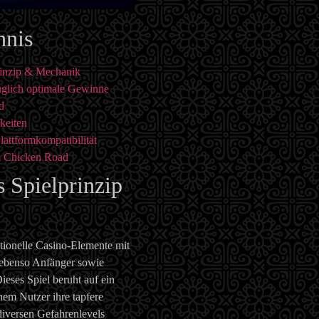
hnis
rinzip & Mechanik
üglich optimale Gewinne
d
keiten
attformkompatibilität
m Chicken Road
 Spielprinzip
tionelle Casino-Elemente mit
ebenso Anfänger sowie
ieses Spiel beruht auf ein
hem Nutzer ihre tapfere
diversen Gefahrenlevels