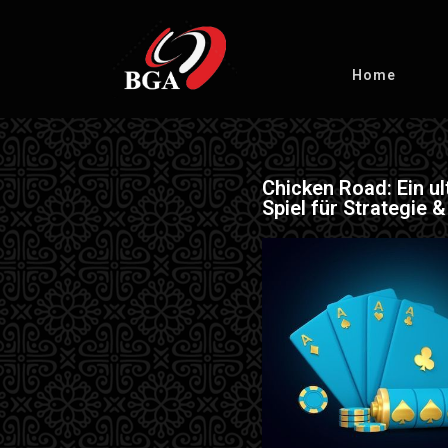
Home
Chicken Road: Ein ul
Spiel für Strategie 