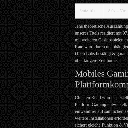
Stufe 10+
8.0x – 50x
Jene theoretische Auszahlungs
unseres Titels residiert mit 
mit weiteren Casinospielen ex
Rate ward durch unabhängige
iTech Labs bestätigt & garan
über längere Zeiträume.
Mobiles Gami
Plattformkompa
Chicken Road wurde speziell 
Platform-Gaming entwickelt.
einwandfrei auf sämtlichen a
weitere Installationen erfor
sichert gleiche Funktion & V