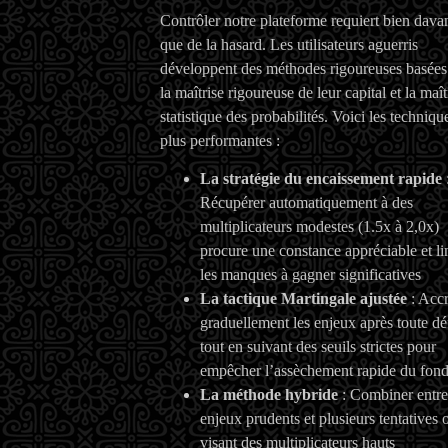
Contrôler notre plateforme requiert bien dava
que de la hasard. Les utilisateurs aguerris
développent des méthodes rigoureuses basées
la maîtrise rigoureuse de leur capital et la maît
statistique des probabilités. Voici les techniqu
plus performantes :
La stratégie du encaissement rapide
Récupérer automatiquement à des
multiplicateurs modestes (1.5x à 2,0x)
procure une constance appréciable et li
les manques à gagner significatives
La tactique Martingale ajustée
: Accr
graduellement les enjeux après toute déf
tout en suivant des seuils strictes pour
empêcher l’assèchement rapide du fon
La méthode hybride
: Combiner entre
enjeux prudents et plusieurs tentatives 
visant des multiplicateurs hauts