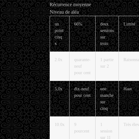
Récurrence moyenne
Niveau de aléa
un
66%
deux
Limité
point
sessions
cinq
sur
x
trois
2.0x
quarante-
1 partie
Raisonna
neuf
sur 2
pour cent
5,0x
dix-neuf
une
Haut
pour cent
manche
sur
cinq
10.0x
9
1
Très éle
pourcent
session
sur 11