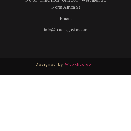
No.81 ,Third floor, Unit 301 , West atefi St.
North Africa St
Email:
info@baran-gostar.com
Designed by
Webkhas.com