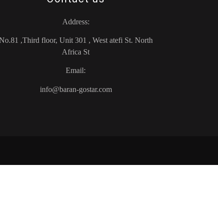
Address:
No.81 ,Third floor, Unit 301 , West atefi St. North
Africa St
Email:
info@baran-gostar.com