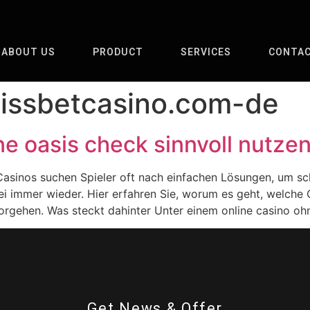
ABOUT US
PRODUCT
SERVICES
CONTAC
issbetcasino.com-de
ne oasis check sinnvoll nutze
-Casinos suchen Spieler oft nach einfachen Lösungen, um schn
bei immer wieder. Hier erfahren Sie, worum es geht, welche
orgehen. Was steckt dahinter Unter einem online casino oh
Get News & Offer