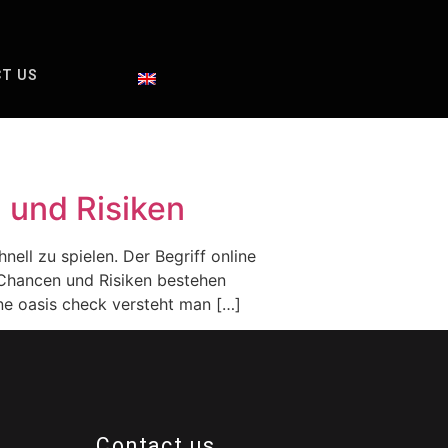
T US
n und Risiken
ell zu spielen. Der Begriff online
 Chancen und Risiken bestehen
ne oasis check versteht man […]
Contact us