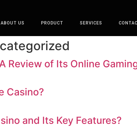
ABOUT US
PRODUCT
SERVICES
CONTAC
categorized
: A Review of Its Online Gamin
e Casino?
sino and Its Key Features?