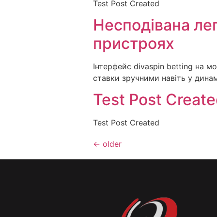
Test Post Created
Несподівана лег
пристроях
Інтерфейс divaspin betting на 
ставки зручними навіть у дина
Test Post Creat
Test Post Created
←
older