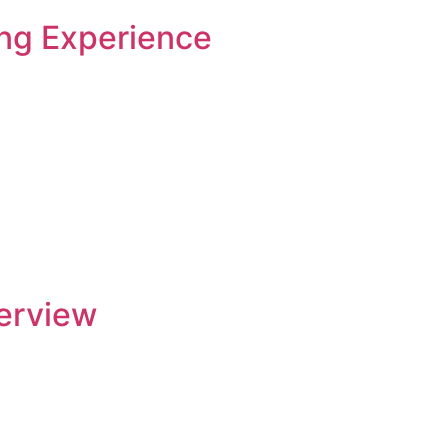
ing Experience
erview