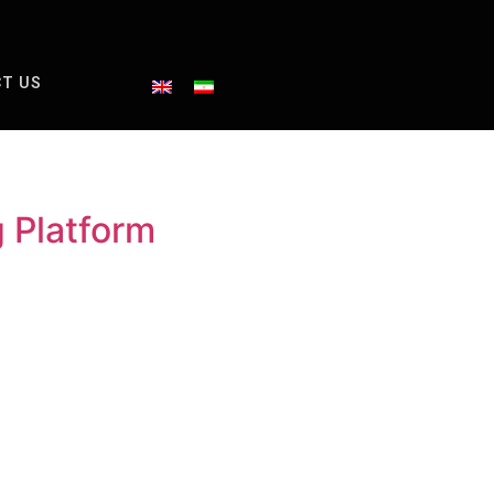
T US
g Platform