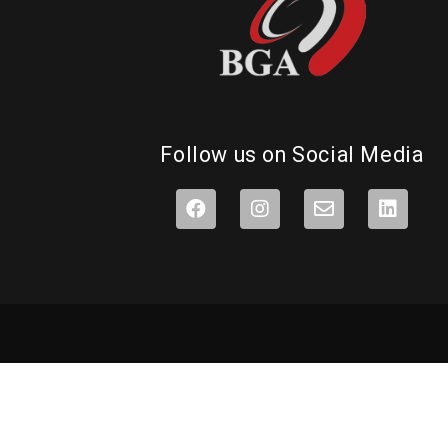
Follow us on Social Media