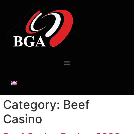
Category:
Beef
Casino