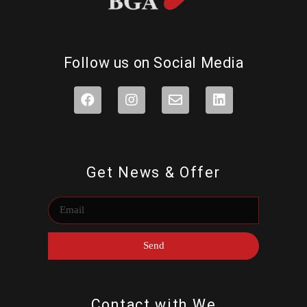
Follow us on Social Media
Get News & Offer
Send
Contact with We