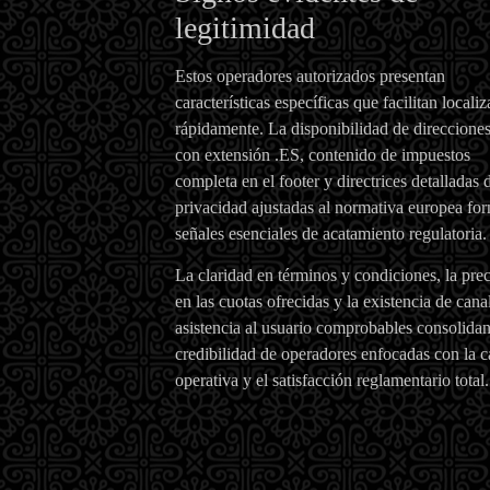
legitimidad
Estos operadores autorizados presentan
características específicas que facilitan localiz
rápidamente. La disponibilidad de direccione
con extensión .ES, contenido de impuestos
completa en el footer y directrices detalladas 
privacidad ajustadas al normativa europea fo
señales esenciales de acatamiento regulatoria.
La claridad en términos y condiciones, la prec
en las cuotas ofrecidas y la existencia de cana
asistencia al usuario comprobables consolidan
credibilidad de operadores enfocadas con la c
operativa y el satisfacción reglamentario total.