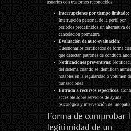
usuarios con trastornos reconocidos.
Interrupciones por tiempo limitado:
Interrupción personal de la perfil por
períodos predefinidos sin alternativa de
cancelación prematura
Evaluación de auto-evaluación:
Cuestionarios certificados de forma cien
que detectan patrones de conducta ano
Notificaciones preventivas:
Notificac
del sistema cuando se identifican aume
notables en la regularidad o volumen d
transacciones
Entrada a recursos específicos:
Conte
accesible sobre servicios de ayuda
psicológica y intervención de ludopatía
Forma de comprobar l
legitimidad de un