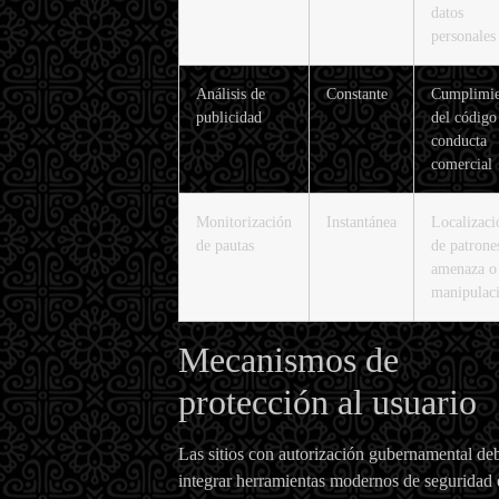
datos
personales
Análisis de
Constante
Cumplimie
publicidad
del código
conducta
comercial
Monitorización
Instantánea
Localizaci
de pautas
de patrone
amenaza o
manipulac
Mecanismos de
protección al usuario
Las sitios con autorización gubernamental de
integrar herramientas modernos de seguridad