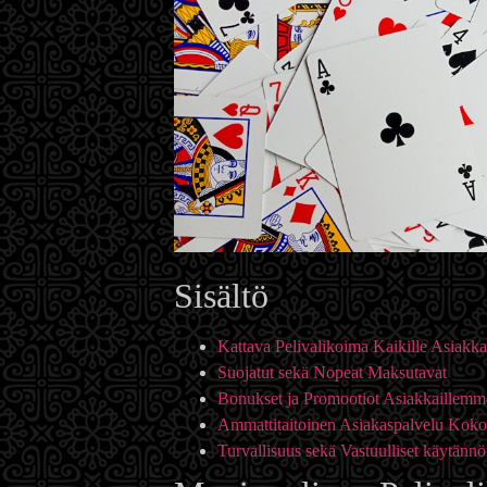
Sisältö
Kattava Pelivalikoima Kaikille Asiakkai
Suojatut sekä Nopeat Maksutavat
Bonukset ja Promootiot Asiakkaillemm
Ammattitaitoinen Asiakaspalvelu Koko
Turvallisuus sekä Vastuulliset käytännö