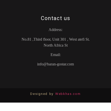
Contact us
Address:
No.81 ,Third floor, Unit 301 , West atefi St.
North Africa St
Email:
info@baran-gostar.com
Designed by
Webkhas.com