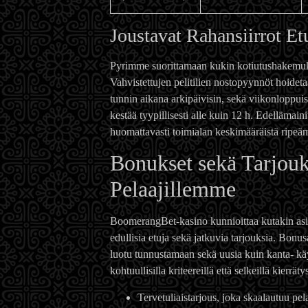
Joustavat Rahansiirrot Etu
Pyrimme suorittamaan kukin kotiutushakemukse
Vahvistettujen pelitilien nostopyynnöt hoidet
tunnin aikana arkipäivisin, sekä viikonloppui
kestää tyypillisesti alle kuin 12 h. Edellämaini
huomattavasti toimialan keskimääräistä ripeäm
Bonukset sekä Tarjouk
Pelaajillemme
BoomerangBet-kasino kunnioittaa kutakin asia
edullisia etuja sekä jatkuvia tarjouksia. Bonu
luotu tunnustamaan sekä uusia kuin kanta- k
kohtuullisilla kriteereillä että selkeillä kierrät
Tervetuliaistarjous, joka skaalautuu pel