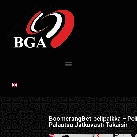
BoomerangBet-pelipaikka – Pel
Palautuu Jatkuvasti Takaisin