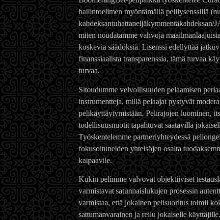
hallintoelimen myöntämällä pelilysenssillä (
kahdeksantuhattaneljäkymmentäkahdeksan/JA
miten noudatamme vahvoja maailmanlaajuisia 
koskevia säädöksiä. Lisenssi edellyttää jatkuvi
finanssiaalista transparenssia, tämä turvaa käyt
turvaa.
Sitoudumme velvollisuuden pelaamisen periaat
instrumentteja, millä pelaajat pystyvät modera
pelikäyttäytymistään. Pelirajojen luominen, it
todellisuusnuotit tapahtuvat saatavilla jokaise
Työskentelemme partneriyhteydessä peliongel
fokusoituneiden yhteisöjen osalta tuodaksem
kaipaavile.
Kukin pelimme valvovat objektiiviset testausla
varmistavat satunnaislukujen prosessin auten
varmistaa, että jokainen pelisuoritus toimii k
sattumanvarainen ja reilu jokaiselle käyttäjille