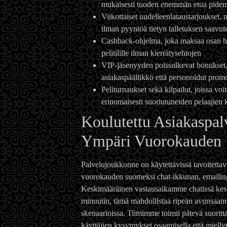
mukaisesti tuoden enemmän etua pidem
Viikottaiset uudelleenlataustarjoukset,
ilman pyyntöä tietyn talletuksen saavut
Cashback-ohjelma, joka maksaa osan h
pelitilille ilman kierrätysehtojen
VIP-jäsenyyden poissulkevat bonukset,
asiakaspäällikkö että personoidut prom
Peliturnaukset sekä kilpailut, joissa voi
erinomaisesti suoriutuneiden pelaajien
Koulutettu Asiakaspal
Ympäri Vuorokauden
Palvelujoukkonne on käytettävissä tavoitettav
vuorokauden suomeksi chat-ikkunan, emailing 
Keskimääräinen vastausaikamme chatissä kest
minuutin, tämä mahdollistaa ripeän avunsaann
skenaarioissa. Tiimimme toimii pätevä suorit
käyttäjien kysymykset osaamisella että miellyt