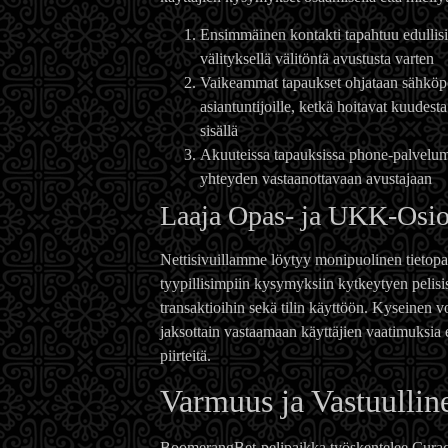
Ensimmäinen kontakti tapahtuu edulli
välityksellä välitöntä avustusta varten
Vaikeammat tapaukset ohjataan sähköpos
asiantuntijoille, ketkä hoitavat kuudesta
sisällä
Akuuteissa tapauksissa phone-palvelum
yhteyden vastaanottavaan avustajaan
Laaja Opas- ja UKK-Osi
Nettisivuillamme löytyy monipuolinen tietopa
tyypillisimpiin kysymyksiin kytkeytyen pelisis
transaktioihin sekä tilin käyttöön. Kyseinen 
jaksottain vastaamaan käyttäjien vaatimuksia 
piirteitä.
Varmuus ja Vastuullin
BoomerangBet-pelipaikka työskentelee Cura