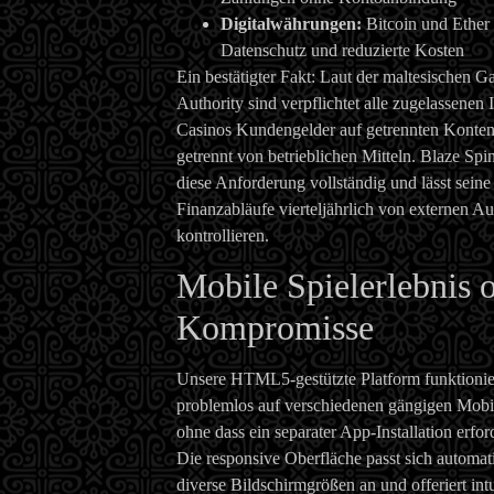
Digitalwährungen:
Bitcoin und Ether 
Datenschutz und reduzierte Kosten
Ein bestätigter Fakt: Laut der maltesischen 
Authority sind verpflichtet alle zugelassenen I
Casinos Kundengelder auf getrennten Konte
getrennt von betrieblichen Mitteln. Blaze Spins
diese Anforderung vollständig und lässt seine
Finanzabläufe vierteljährlich von externen Au
kontrollieren.
Mobile Spielerlebnis 
Kompromisse
Unsere HTML5-gestützte Platform funktionie
problemlos auf verschiedenen gängigen Mobi
ohne dass ein separater App-Installation erford
Die responsive Oberfläche passt sich automat
diverse Bildschirmgrößen an und offeriert intu