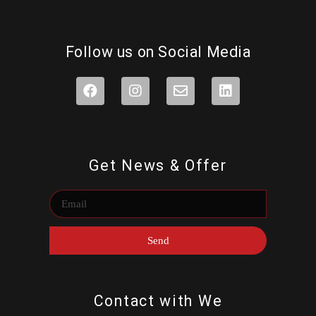
Follow us on Social Media
Get News & Offer
Send
Contact with We