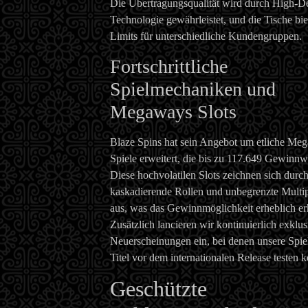
Die Übertragungsqualität wird durch High-De
Technologie gewährleistet, und die Tische bie
Limits für unterschiedliche Kundengruppen.
Fortschrittliche
Spielmechaniken und
Megaways Slots
Blaze Spins hat sein Angebot um etliche Me
Spiele erweitert, die bis zu 117.649 Gewinnw
Diese hochvolatilen Slots zeichnen sich durc
kaskadierende Rollen und unbegrenzte Multip
aus, was das Gewinnmöglichkeit erheblich er
Zusätzlich lancieren wir kontinuierlich exklus
Neuerscheinungen ein, bei denen unsere Spie
Titel vor dem internationalen Release testen 
Geschützte