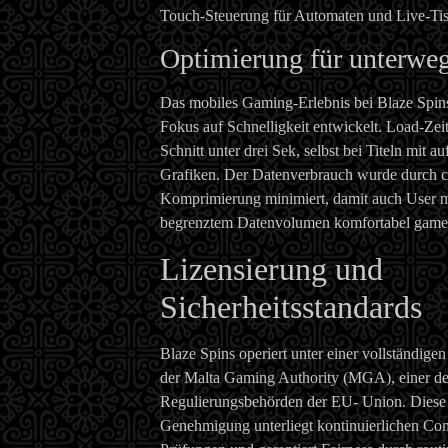
Touch-Steuerung für Automaten und Live-Tis
Optimierung für unterwe
Das mobiles Gaming-Erlebnis bei Blaze Spin
Fokus auf Schnelligkeit entwickelt. Load-Zei
Schnitt unter drei Sek, selbst bei Titeln mit 
Grafiken. Der Datenverbrauch wurde durch c
Komprimierung minimiert, damit auch User m
begrenztem Datenvolumen komfortabel game
Lizensierung und
Sicherheitsstandards
Blaze Spins operiert unter einer vollständigen
der Malta Gaming Authority (MGA), einer der
Regulierungsbehörden der EU- Union. Diese
Genehmigung unterliegt kontinuierlichen Co