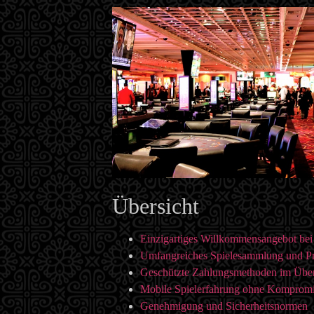
Übersicht
Einzigartiges Willkommensangebot bei
Umfangreiches Spielesammlung und Pr
Geschützte Zahlungsmethoden im Über
Mobile Spielerfahrung ohne Kompromi
Genehmigung und Sicherheitsnormen