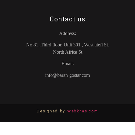
Contact us
Address:
No.81 ,Third floor, Unit 301 , West atefi St.
North Africa St
Email:
info@baran-gostar.com
Designed by
Webkhas.com