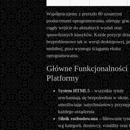
Współpracujemy z przeszło 80 uznanymi
producentami oprogramowania, oferując gra
ciągły wejście do aktualnych wydań oraz
sprawdzonych klasyków. Każde pozycje dzia
bezproblemowo tak w wersji desktopowej, ja
mobilnej, poza wymogu ściągania ekstra
oprogramowania.
Główne Funkcjonalności
Platformy
System HTML5
– wszystkie tytuły
uruchamiają się bezpośrednio w oknie,
umożliwiając natychmiastowy przystęp
każdego urządzenia
Silnik rozbudowana
– filtrowanie tyt
wg kategorii, dostawcy, volatility oraz 