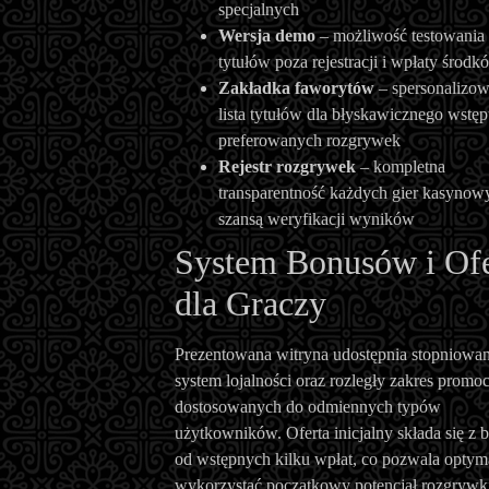
specjalnych
Wersja demo
– możliwość testowania
tytułów poza rejestracji i wpłaty środk
Zakładka faworytów
– spersonalizo
lista tytułów dla błyskawicznego wstę
preferowanych rozgrywek
Rejestr rozgrywek
– kompletna
transparentność każdych gier kasynow
szansą weryfikacji wyników
System Bonusów i Ofe
dla Graczy
Prezentowana witryna udostępnia stopniowa
system lojalności oraz rozległy zakres promoc
dostosowanych do odmiennych typów
użytkowników. Oferta inicjalny składa się z 
od wstępnych kilku wpłat, co pozwala optym
wykorzystać początkowy potencjał rozgrywk