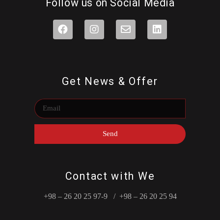
Follow us on Social Media
Get News & Offer
Send
Contact with We
+98 – 26 20 25 97-9 / +98 – 26 20 25 94