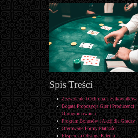
Spis Treści
Zezwolenie i Ochrona Użytkowników
Bogata Propozycja Gier i Producenci
Oprogramowania
Program Bonusów i Akcji dla Graczy
Oferowane Formy Płatności
Ekspercka Obsługa Klienta