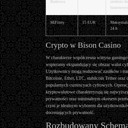
Bankowa
siedmiu dn
biznesowy
MiFinity
15 EUR
Maksymaln
24 h
Crypto w Bison Casino
W charakterze współczesna witryna gaming
wspieramy ekspandujący się obszar walut cy
Użytkownicy mogą realizować zasiłków i tr
Bitcoinie, Ether, LTC, stabilcoin Tether ora
popularnych currencyach cyfrowych. Operac
kryptowalutowe charakteryzują się najwyż
prywatności oraz minimalnym okresem przet
czyni je idealnym wyborem dla użytkownik
doceniających prywatność.
Rozbudowany Schema