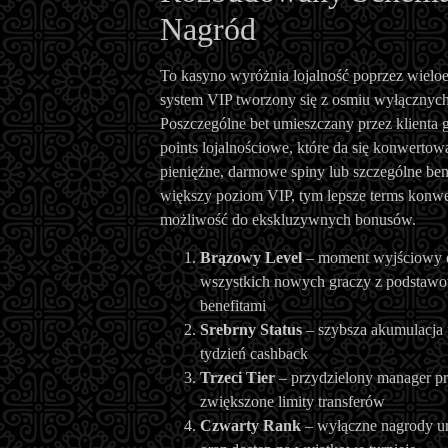
Nagród
To kasyno wyróżnia lojalność poprzez wielo
system VIP tworzony się z osmiu wyłącznych
Poszczególne bet umieszczany przez klienta 
points lojalnościowe, które da się konwertow
pieniężne, darmowe spiny lub szczególne ben
większy poziom VIP, tym lepsze terms konwer
możliwość do ekskluzywnych bonusów.
Brązowy Level
– moment wyjściowy 
wszystkich nowych graczy z podstaw
benefitami
Srebrny Status
– szybsza akumulacja 
tydzień cashback
Trzeci Tier
– przydzielony manager pr
zwiększone limity transferów
Czwarty Rank
– wyłączne nagrody u