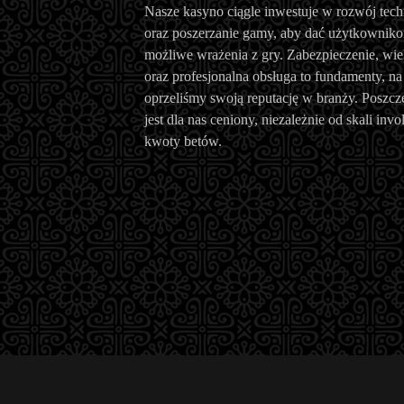
Nasze kasyno ciągle inwestuje w rozwój tec
oraz poszerzanie gamy, aby dać użytkowniko
możliwe wrażenia z gry. Zabezpieczenie, wie
oraz profesjonalna obsługa to fundamenty, n
oprzeliśmy swoją reputację w branży. Poszcze
jest dla nas ceniony, niezależnie od skali inv
kwoty betów.