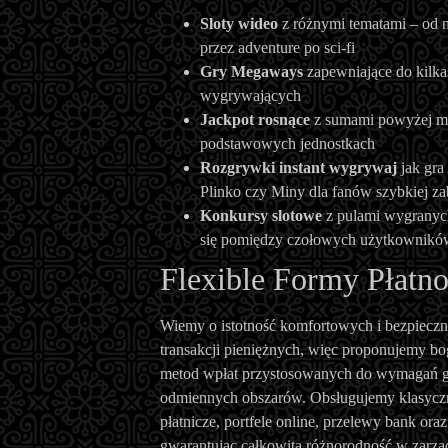
Sloty wideo
z różnymi tematami – od m
przez adventure po sci-fi
Gry Megaways
zapewniające do kilkase
wygrywających
Jackpot rosnące
z sumami powyżej m
podstawowych jednostkach
Rozgrywki instant wygrywaj
jak gra 
Plinko czy Miny dla fanów szybkiej z
Konkursy slotowe
z pulami wygranyc
się pomiędzy czołowych użytkownikó
Flexible Formy Płatno
Wiemy o istotność komfortowych i bezpiecz
transakcji pieniężnych, więc proponujemy bo
metod wpłat przystosowanych do wymagań g
odmiennych obszarów. Obsługujemy klasyczn
płatnicze, portfele online, przelewy bank oraz
gwarantując całkowitą różnorodność w zarzą