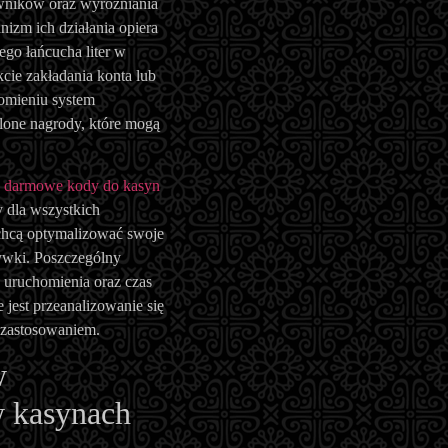
ników oraz wyróżniania
nizm ich działania opiera
go łańcucha liter w
ie zakładania konta lub
homieniu system
alone nagrody, które mogą
.
a
darmowe kody do kasyn
y dla wszystkich
chcą optymalizować swoje
ywki. Poszczególny
 uruchomienia oraz czas
 jest przeanalizowanie się
 zastosowaniem.
w
 kasynach