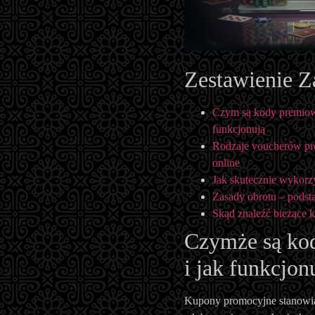
Zestawienie Z
Czym są kody premiowe
funkcjonują
Rodzaje voucherów p
online
Jak skutecznie wykor
Zasady obrotu – pods
Skąd znaleźć bieżące
Czymże są ko
i jak funkcjon
Kupony promocyjne stanowi