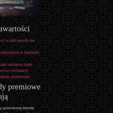
awartości
 i w jaki sposób one
romocyjnych w kasynach
zystać darmowe kody
tawowe informacje
 kupony promocyjne
dy premiowe
ują
ą sprawdzoną metodę