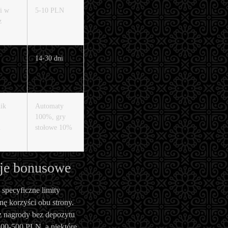
i w
5-10 PLN
z
14-30 dni
ik
Automaty
100%, gry
h
stołowe 10%
cje bonusowe
specyficzne limity
nę korzyści obu strony.
z nagrody bez depozytu
100-500 PLN, a niektóre