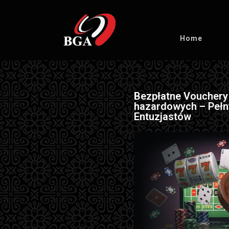
Home
Bezpłatne Vouchery
hazardowych – Pełn
Entuzjastów