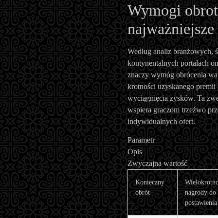
Wymogi obrot
najważniejsze
Według analiz branżowych, 
kontynentalnych portalach on
znaczy wymóg obrócenia war
krotności uzyskanego premii 
wyciągnięcia zysków. Ta z
wspiera graczom trzeźwo pr
indywidualnych ofert.
Parametr
Opis
Zwyczajna wartość
Konieczny
Wielokrotn
obrót
nagrody do
postawienia