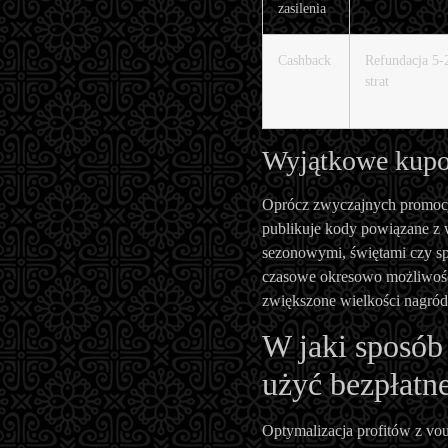
zasilenia
Cashback
Refundacja 5
strat
Wyjątkowe kup
Oprócz zwyczajnych promocji
publikuje kody powiązane z
sezonowymi, świętami czy sp
czasowe okresowo możliwości
zwiększone wielkości nagród
W jaki sposób
użyć bezpłatn
Optymalizacja profitów z v