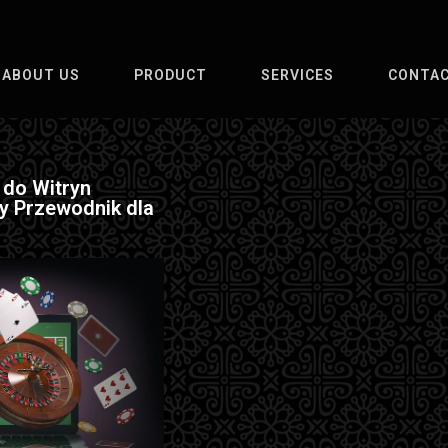
ABOUT US
PRODUCT
SERVICES
CONTAC
 do Witryn
y Przewodnik dla