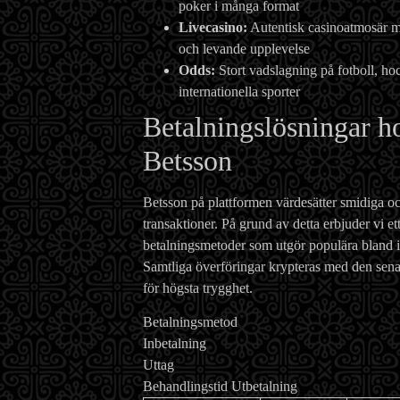
poker i många format
Livecasino:
Autentisk casinoatmosär m
och levande upplevelse
Odds:
Stort vadslagning på fotboll, ho
internationella sporter
Betalningslösningar h
Betsson
Betsson på plattformen värdesätter smidiga 
transaktioner. På grund av detta erbjuder vi et
betalningsmetoder som utgör populära bland 
Samtliga överföringar krypteras med den sena
för högsta trygghet.
Betalningsmetod
Inbetalning
Uttag
Behandlingstid Utbetalning