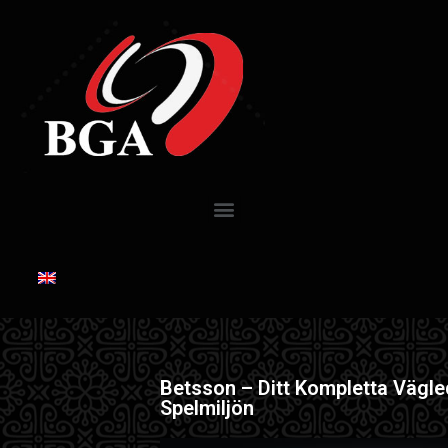
Betsson – Ditt Kompletta Vägled
Spelmiljön