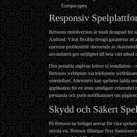
Europacupen
Responsiv Spelplattf
Betssons mobilversion är totalt designad för 
Android. Vårat flexibla design garanterar att a
opererar problemfritt oberoende av skärmstor
användaren ges möjlighet till hela vårt utbud d
Den portabla utgåvan kräver ej installation – n
Betssons webbplats via telefonens webbläsare f
omedelbart. Alternativt kan spelaren ladda ner
applikation för en ännu smidigare erfarenhet 
prestanda och push-notifikationer om pågåen
Skydd och Säkert Spe
På Betsson tar bolaget ansvar för våra spelare
största vis. Betsson tillämpar flera funktioner 