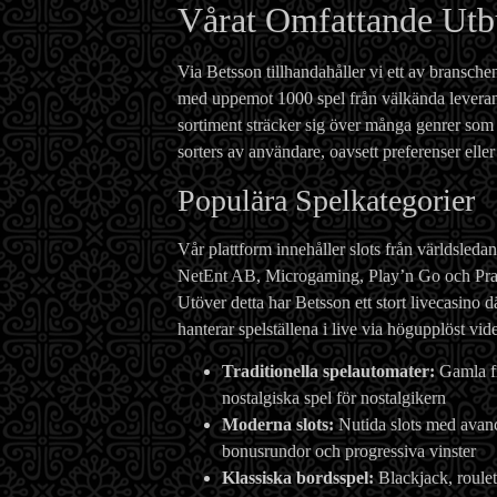
Vårat Omfattande Ut
Via Betsson tillhandahåller vi ett av bransche
med uppemot 1000 spel från välkända leveran
sortiment sträcker sig över många genrer som 
sorters av användare, oavsett preferenser eller
Populära Spelkategorier
Vår plattform innehåller slots från världsled
NetEnt AB, Microgaming, Play’n Go och Pr
Utöver detta har Betsson ett stort livecasino d
hanterar spelställena i live via högupplöst vi
Traditionella spelautomater:
Gamla fr
nostalgiska spel för nostalgikern
Moderna slots:
Nutida slots med avanc
bonusrundor och progressiva vinster
Klassiska bordsspel:
Blackjack, roulet