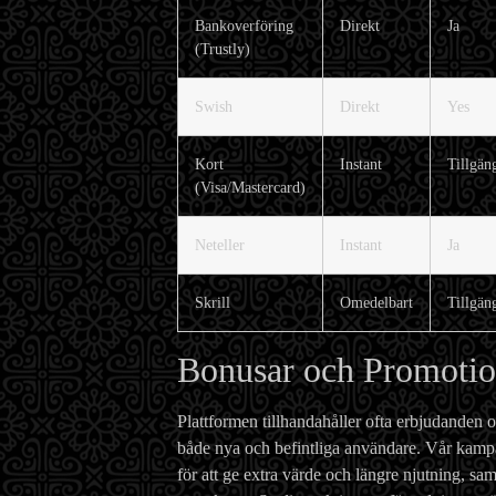
Bankoverföring
Direkt
Ja
(Trustly)
Swish
Direkt
Yes
Kort
Instant
Tillgän
(Visa/Mastercard)
Neteller
Instant
Ja
Skrill
Omedelbart
Tillgän
Bonusar och Promotio
Plattformen tillhandahåller ofta erbjudanden oc
både nya och befintliga användare. Vår kamp
för att ge extra värde och längre njutning, sam