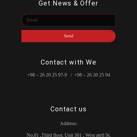
Get News & Offer
Send
Contact with We
+98 – 26 20 25 97-9 / +98 – 26 20 25 94
Contact us
Address:
No.81 ,Third floor, Unit 301 , West atefi St.