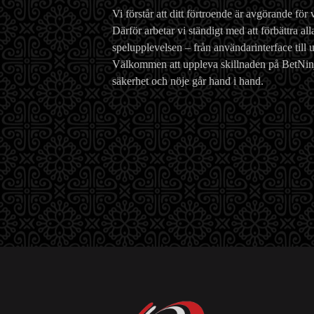
Vi förstår att ditt förtroende är avgörande för
Därför arbetar vi ständigt med att förbättra all
spelupplevelsen – från användarinterface till u
Välkommen att uppleva skillnaden på BetNinj
säkerhet och nöje går hand i hand.