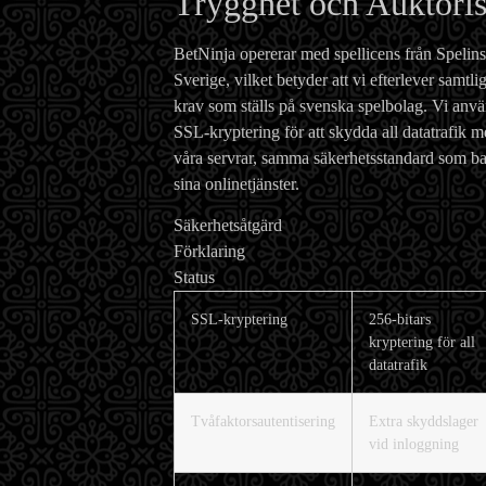
Trygghet och Auktoris
BetNinja opererar med spellicens från Spelins
Sverige, vilket betyder att vi efterlever samtl
krav som ställs på svenska spelbolag. Vi anvä
SSL-kryptering för att skydda all datatrafik m
våra servrar, samma säkerhetsstandard som ban
sina onlinetjänster.
Säkerhetsåtgärd
Förklaring
Status
SSL-kryptering
256-bitars
kryptering för all
datatrafik
Tvåfaktorsautentisering
Extra skyddslager
vid inloggning