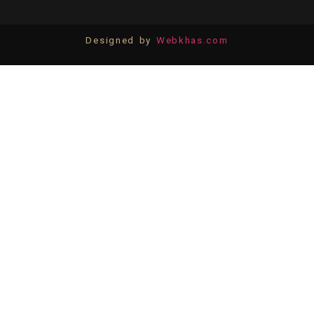
Designed by
Webkhas.com