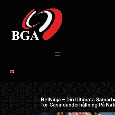
BetNinja – Din Ultimata Samarb
för Casinounderhållning På Nät