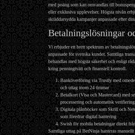
med poäng som kan omvandlas till bonuspenga
eller exklusiva upplevelser. Högsta nivån erbj
skräddarsydda kampanjer anpassade efter dina
Betalningslösningar o
Vi erbjuder ett brett spektrum av betalningslö
anpassade för svenska kunder. Samtliga trans
behandlas med högsta säkerhet och enligt råda
kring penningtvätt och finansiell kontroll.
Banköverföring via Trustly med omedel
och uttag inom 24 timmar
Betalkort (Visa och Mastercard) med s
processering och automatisk verifiering
Digitala plånböcker som Skrill och Nete
som föredrar digital hantering
Swish för mobila betalningar direkt fr
Samtliga uttag på BetNinja hanteras manuellt 