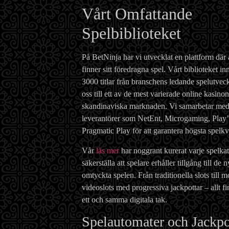
Vårt Omfattande
Spelbiblioteket
På BetNinja har vi utvecklat en plattform där
finner sitt föredragna spel. Vårt biblioteket in
3000 titlar från branschens ledande spelutveck
oss till ett av de mest varierade online kasino
skandinaviska marknaden. Vi samarbetar me
leverantörer som NetEnt, Microgaming, Pla
Pragmatic Play för att garantera högsta spelkva
Vår
läs mer
har noggrant kurerat varje spelkate
säkerställa att spelare erhåller tillgång till de
omtyckta spelen. Från traditionella slots till 
videoslots med progressiva jackpottar – allt f
ett och samma digitala tak.
Spelautomater och Jackpo