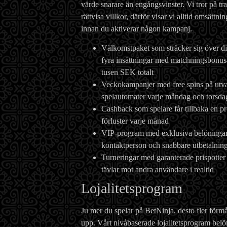
värde snarare än engångsvinster. Vi tror på t
rättvisa villkor, därför visar vi alltid omsättni
innan du aktiverar någon kampanj.
Välkomstpaket som sträcker sig över di
fyra insättningar med matchningsbonusa
tusen SEK totalt
Veckokampanjer med free spins på utv
spelautomater varje måndag och torsda
Cashback som spelare får tillbaka en p
förluster varje månad
VIP-program med exklusiva belöningar,
kontaktperson och snabbare utbetalnin
Turneringar med garanterade prispotter 
tävlar mot andra användare i realtid
Lojalitetsprogram
Ju mer du spelar på BetNinja, desto fler förmå
upp. Vårt nivåbaserade lojalitetsprogram belön