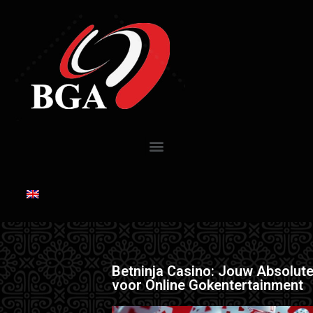
Betninja Casino: Jouw Absolute
voor Online Gokentertainment