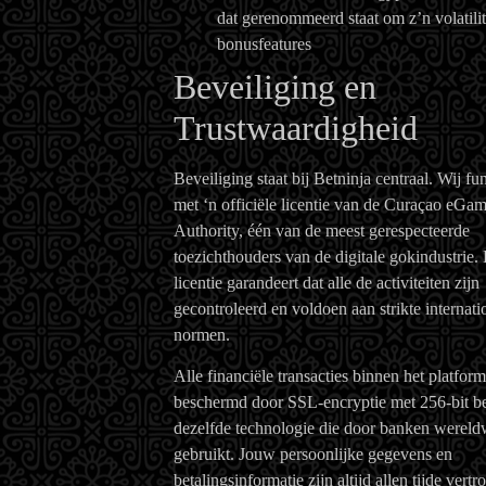
dat gerenommeerd staat om z’n volatilit
bonusfeatures
Beveiliging en
Trustwaardigheid
Beveiliging staat bij Betninja centraal. Wij fu
met ‘n officiële licentie van de Curaçao eGa
Authority, één van de meest gerespecteerde
toezichthouders van de digitale gokindustrie.
licentie garandeert dat alle de activiteiten zijn
gecontroleerd en voldoen aan strikte internati
normen.
Alle financiële transacties binnen het platfo
beschermd door SSL-encryptie met 256-bit be
dezelfde technologie die door banken wereld
gebruikt. Jouw persoonlijke gegevens en
betalingsinformatie zijn altijd allen tijde vert