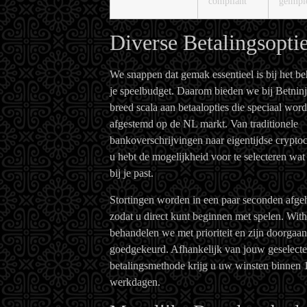
compliant
geïmpl
Diverse Betalingsopti
We snappen dat gemak essentieel is bij het b
je speelbudget. Daarom bieden we bij Betnin
breed scala aan betaalopties die speciaal wor
afgestemd op de NL markt. Van traditionele
bankoverschrijvingen naar eigentijdse cryptoc
u hebt de mogelijkheid voor te selecteren wat 
bij je past.
Stortingen worden in een paar seconden afge
zodat u direct kunt beginnen met spelen. Wit
behandelen we met prioriteit en zijn doorgaan
goedgekeurd. Afhankelijk van jouw geselect
betalingsmethode krijg u uw winsten binnen 1
werkdagen.