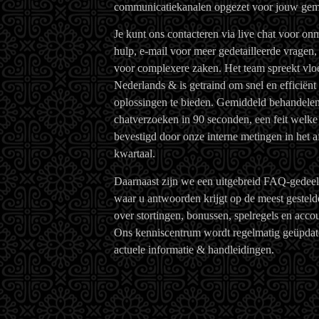
communicatiekanalen opgezet voor jouw gem
Je kunt ons contacteren via live chat voor onm
hulp, e-mail voor meer gedetailleerde vragen,
voor complexere zaken. Het team spreekt vlo
Nederlands & is getraind om snel en efficiënt
oplossingen te bieden. Gemiddeld behandelen
chatverzoeken in 90 seconden, een feit welke 
bevestigd door onze interne metingen in het 
kwartaal.
Daarnaast zijn we een uitgebreid FAQ-gedee
waar u antwoorden krijgt op de meest gesteld
over stortingen, bonussen, spelregels en acco
Ons kenniscentrum wordt regelmatig geüpdat
actuele informatie & handleidingen.