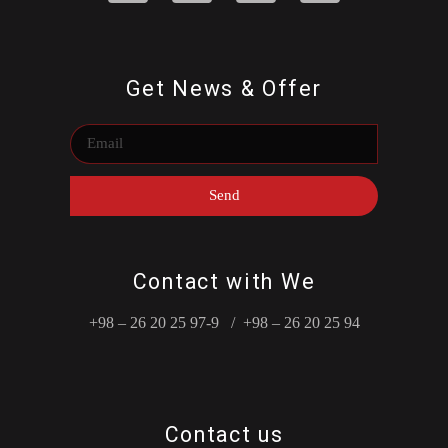
Get News & Offer
Send
Contact with We
+98 – 26 20 25 97-9 / +98 – 26 20 25 94
Contact us