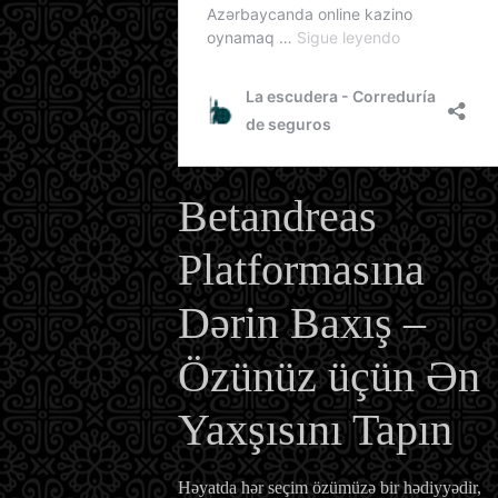
Betandreas
Platformasına
Dərin Baxış –
Özünüz üçün Ən
Yaxşısını Tapın
Həyatda hər seçim özümüzə bir hədiyyədir,