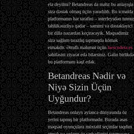
elə deyilmi? Betandreas da məhz bu anlayışla
sizə dəstək olmaq üçün yaradılıb. Bu icmalda
platformanın hər tərəfini – interfeysdən tutmu
təhlükəsizliyə qədər – səmimi və dəstəkləyici
bir dillə nəzərdən keçirəcəyik. Məqsədimiz
sizə sağlam tarazlıq tapmaqda kömək
etməkdir. Ətraflı məlumat üçün
laescudera.es
səhifəsini ziyarət edə bilərsiniz. Gəlin birlikdə
bu platformanı kəşf edək.
Betandreas Nədir və
Niyə Sizin Üçün
Uyğundur?
Betandreas onlayn əyləncə dünyasında öz
yerini tapmış bir platformadır. Burada əsas
məqsəd oyunçulara müxtəlif seçimlər təqdim
etmək və onların öz sərhədlərini tanımasına