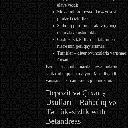
əlavə vəsait
Mövsümi promosyonlar – xüsusi
günlərdə təkliflər
Sadıqlıq proqramı – aktiv oyunçular
üçün əlavə üstünlüklər
Cashback təklifləri – itkilərin bir
hissəsinin geri qaytarılması
Turnirlər – digər oyunçularla yarışmaq
fürsəti
Bonusları qəbul etməzdən əvvəl onların
şərtlərini diqqətlə oxuyun. Məsuliyyətli
yanaşma sizin ən böyük gücünüzdür.
Depozit və Çıxarış
Üsulları – Rahatlıq və
Təhlükəsizlik with
Betandreas