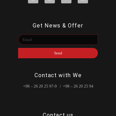
Get News & Offer
Send
Contact with We
+98 – 26 20 25 97-9 / +98 – 26 20 25 94
Contact us