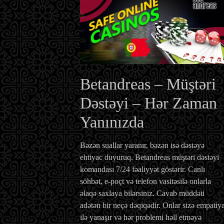
Betandreas – Müştəri
Dəstəyi – Hər Zaman
Yanınızda
Bəzən suallar yaranır, bəzən isə dəstəyə
ehtiyac duyuruq. Betandreas müştəri dəstəyi
komandası 7/24 fəaliyyət göstərir. Canlı
söhbət, e-poçt və telefon vasitəsilə onlarla
əlaqə saxlaya bilərsiniz. Cavab müddəti
adətən bir neçə dəqiqədir. Onlar sizə empatiy
ilə yanaşır və hər problemi həll etməyə