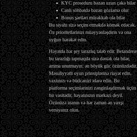
KYC proseduru bəzən uzun çəkə bilər
Canlı söhbətdə bəzən gözləmə olur
Bonus şərtləri mürəkkəb ola bilər
Bu siyahı sizə seçim etməkdə kömək edəcək.
Öz prioritetlərinizi müəyyənləşdirin və ona
uyğun hərəkət edin.
Həyatda hər şey tarazlıq tələb edir. Betandrea
bu tarazlığı tapmaqda sizə dəstək ola bilər,
amma unutmayın: ən böyük güc özünüzdədir.
Məsuliyyətli oyun prinsiplərinə riayət edin,
vaxtınızı və büdcənizi idarə edin. Bu
platforma seçimlərinizi zənginləşdirmək üçün
bir vasitədir, həyatınızın mərkəzi deyil.
Özünüzə inanın və hər zaman ən yaxşı
versiyanız olun.