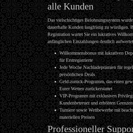
alle Kunden
Das vielschichtiges Belohnungssystem wurde
dauerhafte Kunden langfristig zu würdigen. Be
Registration wartet Sie ein lukratives Willko
anfänglichen Einzahlungen deutlich aufwertet
Willkommensbonus mit lukrativen Depo
für Erstregistrierte
Jede Woche Nachladeprämien für rege
persönlichen Deals
Geld-zurück-Programm, das einen gewi
Eurer Wetten zurückerstattet
VIP-Programm mit exklusiven Privileg
Kundenbetreuer und erhöhten Grenzen
Turniere sowie Wettbewerbe mit beacht
materiellen Preisen
Professioneller Suppo