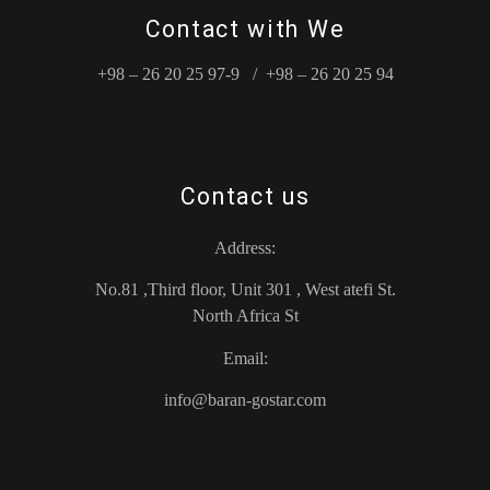
Contact with We
+98 – 26 20 25 97-9 / +98 – 26 20 25 94
Contact us
Address:
No.81 ,Third floor, Unit 301 , West atefi St.
North Africa St
Email:
info@baran-gostar.com