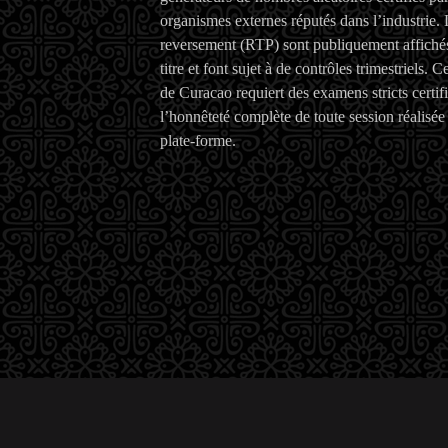
organismes externes réputés dans l’industrie.
reversement (RTP) sont publiquement affichés
titre et font sujet à de contrôles trimestriels. C
de Curacao requiert des examens stricts certif
l’honnêteté complète de toute session réalisée
plate-forme.