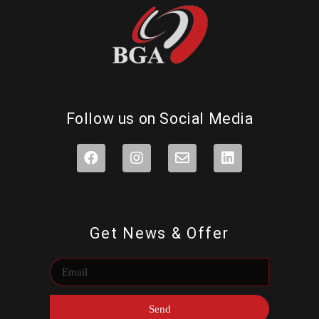
Follow us on Social Media
Get News & Offer
Send