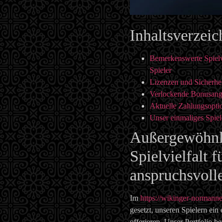
Inhaltsverzeic
Bemerkenswerte Spielvi
Spieler
Lizenzen und Sicherhei
Verlockende Bonusang
Aktuelle Zahlungsopti
Unser einmaliges Spiel
Außergewöhnl
Spielvielfalt f
anspruchsvolle
Im
https://wikinger-normanne
gesetzt, unseren Spielern ein 
offerieren. Unser Portfolio bei