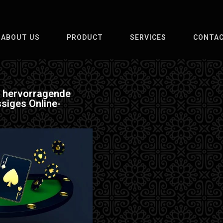
ABOUT US
PRODUCT
SERVICES
CONTAC
e hervorragende
ssiges Online-