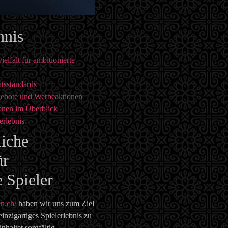
hnis
elfalt für ambitionierte
tsstandards
ebote und Werbeaktionen
onen im Überblick
erlebnis
iche
ür
 Spieler
n.ch/
haben wir uns zum Ziel
einzigartiges Spielerlebnis zu
nhaltet sorgfältig