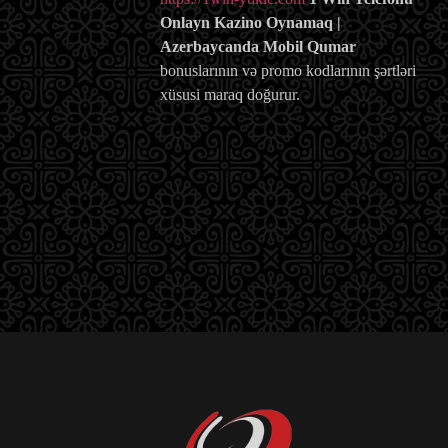
Onlayn Kazino Oynamaq |
Azerbaycanda Mobil Qumar
bonuslarının və promo kodlarının şərtləri
xüsusi maraq doğurur.