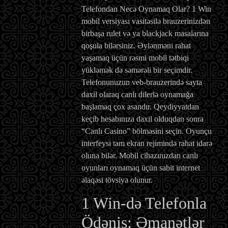
Telefondan Necə Oynamaq Olar? 1 Win
mobil versiyası vasitəsilə brauzerinizdən
birbaşa rulet və ya blackjack masalarına
qoşula bilərsiniz. Əylənməni rahat
yaşamaq üçün rəsmi mobil tətbiqi
yükləmək də səmərəli bir seçimdir.
Telefonunuzun veb-brauzerində sayta
daxil olaraq canlı dilerlə oynamağa
başlamaq çox asandır. Qeydiyyatdan
keçib hesabınıza daxil olduqdan sonra
“Canlı Casino” bölməsini seçin. Oyunçu
interfeysi tam ekran rejimində rahat idarə
oluna bilər. Mobil cihazınızdan canlı
oyunları oynamaq üçün sabit internet
əlaqəsi tövsiyə olunur.
1 Win-də Telefonla
Ödəniş: Əmanətlər