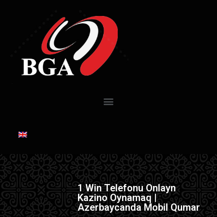
1 Win Telefonu Onlayn
Kazino Oynamaq |
Azerbaycanda Mobil Qumar