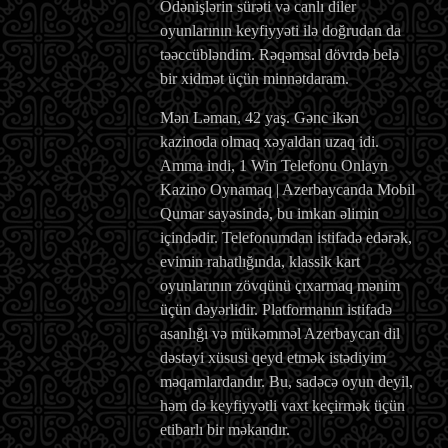
Ödənişlərin sürəti və canlı diler
oyunlarının keyfiyyəti ilə doğrudan da
təəccübləndim. Rəqəmsal dövrdə belə
bir xidmət üçün minnətdaram.
Mən Ləman, 42 yaş. Gənc ikən
kazinoda olmaq xəyaldan uzaq idi.
Amma indi, 1 Win Telefonu Onlayn
Kazino Oynamaq | Azerbaycanda Mobil
Qumar sayəsində, bu imkan əlimin
içindədir. Telefonumdan istifadə edərək,
evimin rahatlığında, klassik kart
oyunlarının zövqünü çıxarmaq mənim
üçün dəyərlidir. Platformanın istifadə
asanlığı və mükəmməl Azerbaycan dil
dəstəyi xüsusi qeyd etmək istədiyim
məqamlardandır. Bu, sadəcə oyun deyil,
həm də keyfiyyətli vaxt keçirmək üçün
etibarlı bir məkandır.