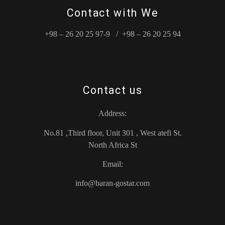
Contact with We
+98 – 26 20 25 97-9 / +98 – 26 20 25 94
Contact us
Address:
No.81 ,Third floor, Unit 301 , West atefi St.
North Africa St
Email:
info@baran-gostar.com